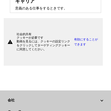
キャリア
意義のある仕事をするときです。
社会的共有
クッキーが必要です
有効にすることが
warning
動画を見るには、クッキーの設定リンク
できます
をクリックしてターゲティングクッキー
に同意してください。
会社
戦略