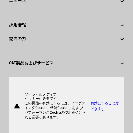
ニュース
ガバナンス
Caterpillarニュース
社歴
メディア情報
採用情報
Caterpillar Foundation
ソーシャルメディア
Caterpillar社を選ぶ理由
協力の力
行動規範
キャリア分野
従業員と退職者
サスティナビリティ
文化
サプライヤ
イノベーション
CAT製品およびサービス
検索&応募
世界各地の拠点
製品
日本におけるCaterpillar
パーツ
サポート
ソーシャルメディア
クッキーが必要です
この機能を有効にするには、ターゲテ
有効にすることが
warning
商品
ィングCookie、機能Cookie、および
できます
パフォーマンスCookieの使用を受け入
ディーラを検索する
れる必要があります。