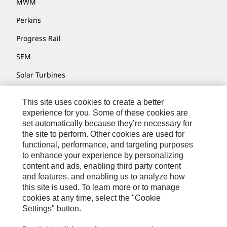
MWM
Perkins
Progress Rail
SEM
Solar Turbines
SPM Oil & Gas
This site uses cookies to create a better
Turner Powertrain Systems
experience for you. Some of these cookies are
set automatically because they’re necessary for
the site to perform. Other cookies are used for
functional, performance, and targeting purposes
お問い合わせ先
to enhance your experience by personalizing
content and ads, enabling third party content
サイト･マップ
and features, and enabling us to analyze how
Cookie Settings
this site is used. To learn more or to manage
cookies at any time, select the "Cookie
リーガル
Settings" button.
個人情報の取り扱い