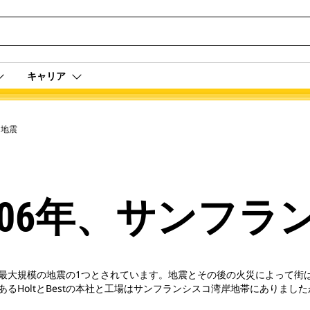
キャリア
コ地震
1906年、サンフ
上最大規模の地震の1つとされています。地震とその後の火災によって街は荒廃
るHoltとBestの本社と工場はサンフランシスコ湾岸地帯にありまし