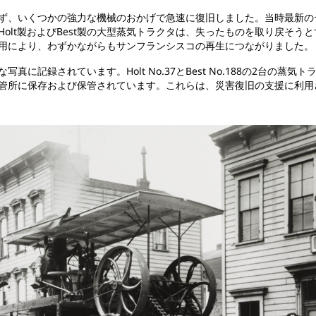
ず、いくつかの強力な機械のおかげで急速に復旧しました。当時最新の
olt製およびBest製の大型蒸気トラクタは、失ったものを取り戻そう
用により、わずかながらもサンフランシスコの再生につながりました。
に記録されています。Holt No.37とBest No.188の2台の
管所に保存および保管されています。これらは、災害復旧の支援に利用