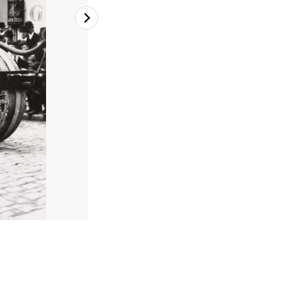
2
/
2
地震復旧時に作業しているBest製蒸気トラクタNo