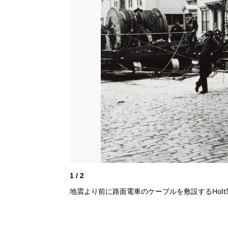
1
/
2
地震より前に路面電車のケーブルを敷設するHolt製