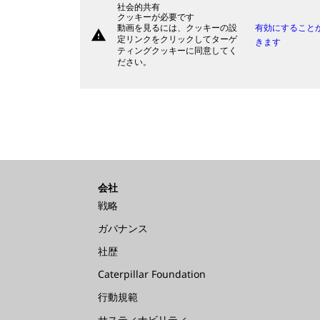
社会的共有
クッキーが必要です
動画を見るには、クッキーの設
有効にすること
warning
定リンクをクリックしてターゲ
きます
ティングクッキーに同意してく
ださい。
会社
戦略
ガバナンス
社歴
Caterpillar Foundation
行動規範
サスティナビリティ