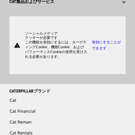
イノベーション
CAT製品およびサービス
検索&応募
世界各地の拠点
製品
日本におけるCaterpillar
パーツ
サポート
ソーシャルメディア
クッキーが必要です
この機能を有効にするには、ターゲテ
有効にすることが
warning
商品
ィングCookie、機能Cookie、および
できます
パフォーマンスCookieの使用を受け入
ディーラを検索する
れる必要があります。
CATERPILLARブランド
Cat
Cat Financial
Cat Reman
Cat Rentals