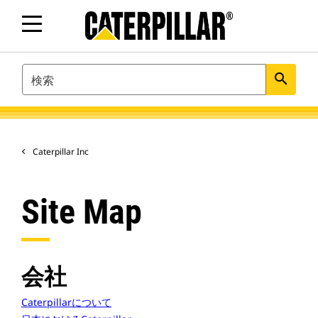
SEARCH
search
Caterpillar Inc
Site Map
会社
Caterpillarについて