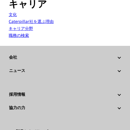
キャリア
文化
Caterpillar社を選ぶ理由
キャリア分野
職務の検索
会社
戦略
ニュース
ガバナンス
Caterpillarニュース
社歴
メディア情報
採用情報
Caterpillar Foundation
ソーシャルメディア
Caterpillar社を選ぶ理由
協力の力
行動規範
キャリア分野
従業員と退職者
サスティナビリティ
文化
サプライヤ