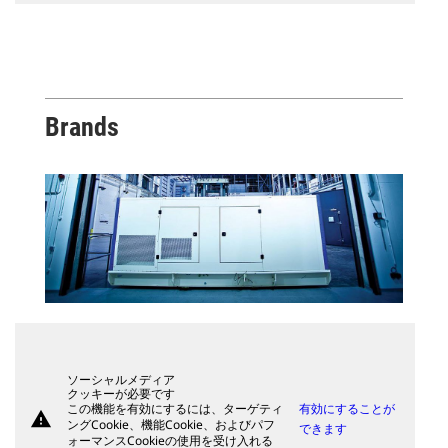
Brands
ソーシャルメディア
クッキーが必要です
この機能を有効にするには、ターゲティ
有効にすることが
warning
ングCookie、機能Cookie、およびパフ
できます
ォーマンスCookieの使用を受け入れる