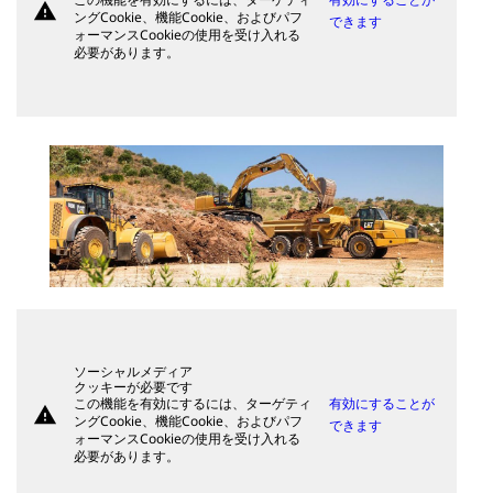
warning
ングCookie、機能Cookie、およびパフ
できます
ォーマンスCookieの使用を受け入れる
必要があります。
ソーシャルメディア
クッキーが必要です
この機能を有効にするには、ターゲティ
有効にすることが
warning
ングCookie、機能Cookie、およびパフ
できます
ォーマンスCookieの使用を受け入れる
必要があります。