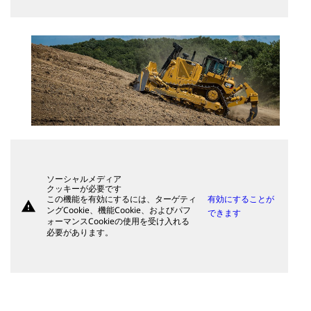
ソーシャルメディア
クッキーが必要です
この機能を有効にするには、ターゲティ
有効にすることが
warning
ングCookie、機能Cookie、およびパフ
できます
ォーマンスCookieの使用を受け入れる
必要があります。