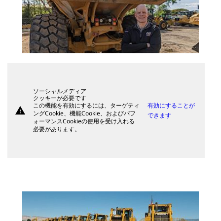
ソーシャルメディア
クッキーが必要です
この機能を有効にするには、ターゲティ
有効にすることが
warning
ングCookie、機能Cookie、およびパフ
できます
ォーマンスCookieの使用を受け入れる
必要があります。