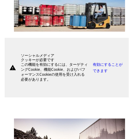
ソーシャルメディア
クッキーが必要です
この機能を有効にするには、ターゲティ
有効にすることが
warning
ングCookie、機能Cookie、およびパフ
できます
ォーマンスCookieの使用を受け入れる
必要があります。