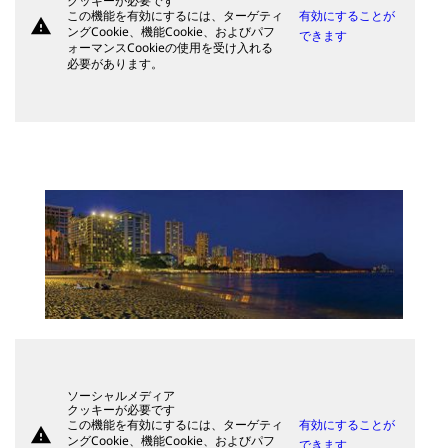
クッキーが必要です
この機能を有効にするには、ターゲティ
有効にすることが
warning
ングCookie、機能Cookie、およびパフ
できます
ォーマンスCookieの使用を受け入れる
必要があります。
ソーシャルメディア
クッキーが必要です
この機能を有効にするには、ターゲティ
有効にすることが
warning
ングCookie、機能Cookie、およびパフ
できます