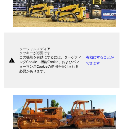
ソーシャルメディア
クッキーが必要です
この機能を有効にするには、ターゲティ
有効にすることが
warning
ングCookie、機能Cookie、およびパフ
できます
ォーマンスCookieの使用を受け入れる
必要があります。