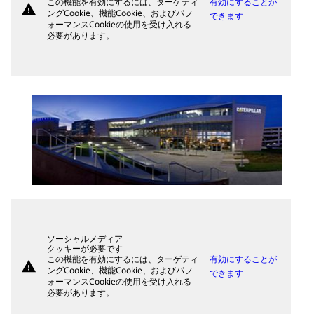
この機能を有効にするには、ターゲティ
有効にすることが
warning
ングCookie、機能Cookie、およびパフ
できます
ォーマンスCookieの使用を受け入れる
必要があります。
ソーシャルメディア
クッキーが必要です
この機能を有効にするには、ターゲティ
有効にすることが
warning
ングCookie、機能Cookie、およびパフ
できます
ォーマンスCookieの使用を受け入れる
必要があります。