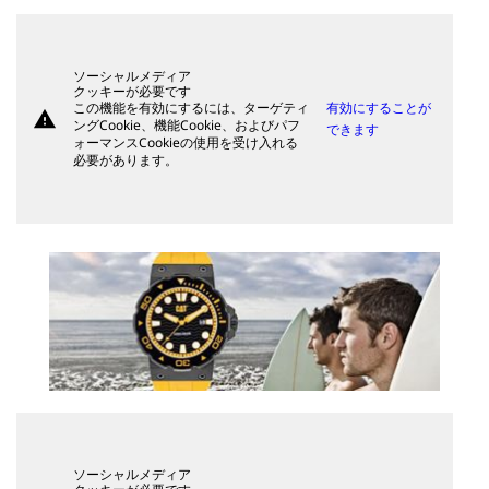
ソーシャルメディア
クッキーが必要です
この機能を有効にするには、ターゲティ
有効にすることが
warning
ングCookie、機能Cookie、およびパフ
できます
ォーマンスCookieの使用を受け入れる
必要があります。
ソーシャルメディア