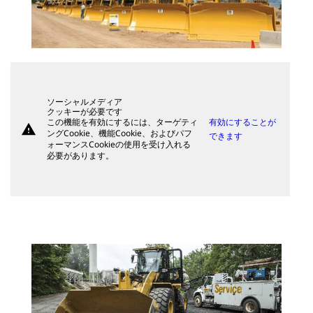
ソーシャルメディア
クッキーが必要です
この機能を有効にするには、ターゲティ
有効にすることが
warning
ングCookie、機能Cookie、およびパフ
できます
ォーマンスCookieの使用を受け入れる
必要があります。