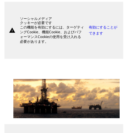
ソーシャルメディア
クッキーが必要です
この機能を有効にするには、ターゲティ
有効にすることが
warning
ングCookie、機能Cookie、およびパフ
できます
ォーマンスCookieの使用を受け入れる
必要があります。