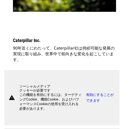
Caterpillar Inc.
90年近くにわたって、Caterpillar社は持続可能な発展の
実現に取り組み、世界中で前向きな変化を起こしていま
す。
ソーシャルメディア
クッキーが必要です
この機能を有効にするには、ターゲティ
有効にすることが
warning
ングCookie、機能Cookie、およびパフ
できます
ォーマンスCookieの使用を受け入れる
必要があります。