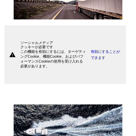
ソーシャルメディア
クッキーが必要です
この機能を有効にするには、ターゲティ
有効にすることが
warning
ングCookie、機能Cookie、およびパフ
できます
ォーマンスCookieの使用を受け入れる
必要があります。