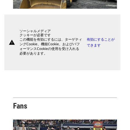
ソーシャルメディア
クッキーが必要です
この機能を有効にするには、ターゲティ
有効にすることが
warning
ングCookie、機能Cookie、およびパフ
できます
ォーマンスCookieの使用を受け入れる
必要があります。
Fans