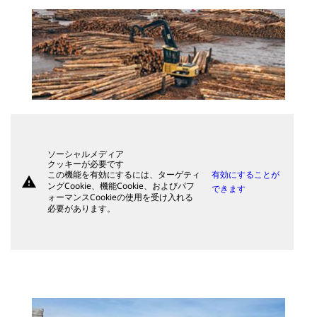
ソーシャルメディア
クッキーが必要です
この機能を有効にするには、ターゲティ
有効にすることが
warning
ングCookie、機能Cookie、およびパフ
できます
ォーマンスCookieの使用を受け入れる
必要があります。