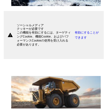
ソーシャルメディア
クッキーが必要です
この機能を有効にするには、ターゲティ
有効にすることが
warning
ングCookie、機能Cookie、およびパフ
できます
ォーマンスCookieの使用を受け入れる
必要があります。