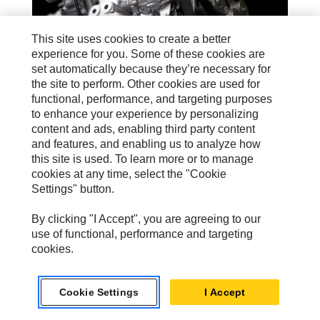
This site uses cookies to create a better
experience for you. Some of these cookies are
set automatically because they’re necessary for
the site to perform. Other cookies are used for
functional, performance, and targeting purposes
to enhance your experience by personalizing
ソーシャルメディア
content and ads, enabling third party content
クッキーが必要です
and features, and enabling us to analyze how
この機能を有効にするには、ターゲティ
有効にすることが
warning
ングCookie、機能Cookie、およびパフ
this site is used. To learn more or to manage
できます
ォーマンスCookieの使用を受け入れる
cookies at any time, select the "Cookie
必要があります。
Settings" button.
By clicking "I Accept", you are agreeing to our
use of functional, performance and targeting
cookies.
Cookie Settings
I Accept