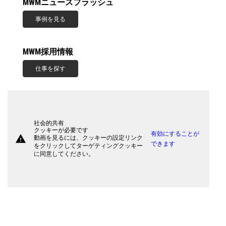
MWMニュースフラッシュ
事例を見る
MWM採用情報
仕事を探す
社会的共有
クッキーが必要です
有効にすることが
warning
動画を見るには、クッキーの設定リンク
できます
をクリックしてターゲティングクッキー
に同意してください。