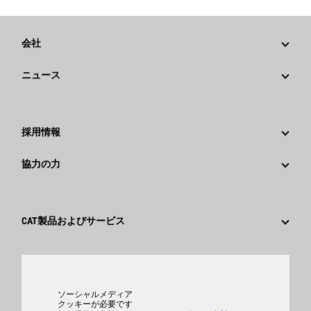
会社
戦略
ニュース
ガバナンス
Caterpillarニュース
社歴
メディア情報
採用情報
Caterpillar Foundation
ソーシャルメディア
Caterpillar社を選ぶ理由
協力の力
行動規範
キャリア分野
従業員と退職者
サスティナビリティ
文化
サプライヤ
イノベーション
CAT製品およびサービス
検索&応募
世界各地の拠点
製品
日本におけるCaterpillar
パーツ
サポート
ソーシャルメディア
クッキーが必要です