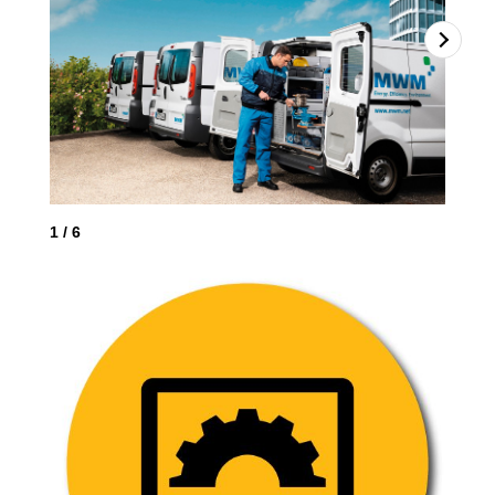
2
/
1
/
6