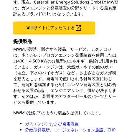
す。現在、Caterpillar Energy Solutions GmbHとMWM
は、ガスエンジンと発電装置の分野をリードする最も定
評あるブランドの1つとなっています。

Webサイトにアクセスする
提供製品
MWMが製造、販売する製品、サービス、テクノロジ
は、多くがレシプロガスエンジン発電装置を使用した出
力400 ~ 4,500 KWの分散型のエネルギー供給に利用され
ています。ガスエンジンは、天然ガスやその他のガス
（埋立、下水のバイオガス）など、さまざまなガス燃料
を動力とします。発電所で使用される付属装置に応じ
て、発電所を構築するためにエンジン発電装置と組み合
わせる装置の設計、エンジニアリング、供給が決まりま
す。そのほか、装置用のアフターセールスパーツとサー
ビスも提供しています。
MWMでは以下のような製品を提供しています。
ガスエンジンおよび発電装置
分散型発電所、コージェネレーション施設、CHP