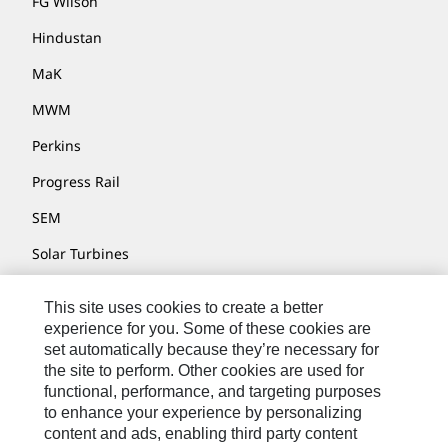
FG Wilson
Hindustan
MaK
MWM
Perkins
Progress Rail
SEM
Solar Turbines
SPM Oil & Gas
This site uses cookies to create a better
Turner Powertrain Systems
experience for you. Some of these cookies are
set automatically because they’re necessary for
the site to perform. Other cookies are used for
functional, performance, and targeting purposes
お問い合わせ先
to enhance your experience by personalizing
content and ads, enabling third party content
サイト･マップ