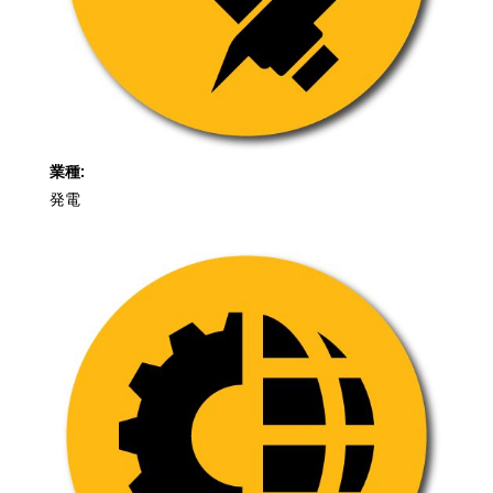
業種:
発電