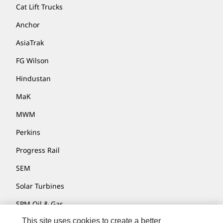
Cat Lift Trucks
Anchor
AsiaTrak
FG Wilson
Hindustan
MaK
MWM
Perkins
Progress Rail
SEM
Solar Turbines
SPM Oil & Gas
This site uses cookies to create a better
Turner Powertrain Systems