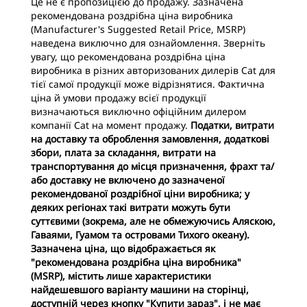
Це не є пропозицією до продажу. Зазначена
рекомендована роздрібна ціна виробника
(Manufacturer's Suggested Retail Price, MSRP)
наведена виключно для ознайомлення. Зверніть
увагу, що рекомендована роздрібна ціна
виробника в різних авторизованих дилерів Cat для
тієї самої продукції може відрізнятися. Фактична
ціна й умови продажу всієї продукції
визначаються виключно офіційним дилером
компанії Cat на момент продажу.
Податки, витрати
на доставку та оброблення замовлення, додаткові
збори, плата за складання, витрати на
транспортування до місця призначення, фрахт та/
або доставку не включено до зазначеної
рекомендованої роздрібної ціни виробника; у
деяких регіонах такі витрати можуть бути
суттєвими (зокрема, але не обмежуючись Аляскою,
Гаваями, Гуамом та островами Тихого океану).
Зазначена ціна, що відображається як
"рекомендована роздрібна ціна виробника"
(MSRP), містить лише характеристики
найдешевшого варіанту машини на сторінці,
доступній через кнопку "Купити зараз", і не має