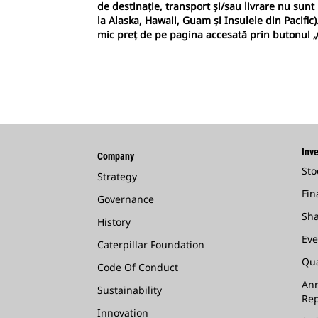
de destinație, transport și/sau livrare nu sunt i
la Alaska, Hawaii, Guam și Insulele din Pacific)
mic preț de pe pagina accesată prin butonul „
Inve
Company
Sto
Strategy
Fin
Governance
Sha
History
Eve
Caterpillar Foundation
Qua
Code Of Conduct
Ann
Sustainability
Rep
Innovation