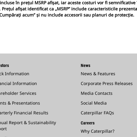
ncluse în prețul MSRP afișat, iar aceste costuri vor fi semnificative î
. Prețul afișat identificat ca „MSRP” include caracteristicile prezent
Cumpărați acum” și nu include accesorii sau planuri de protecție.
stors
News
ck Information
News & Features
ancial Information
Corporate Press Releases
reholder Services
Media Contacts
nts & Presentations
Social Media
rterly Financial Results
Caterpillar FAQs
ual Report & Sustainability
Careers
ort
Why Caterpillar?