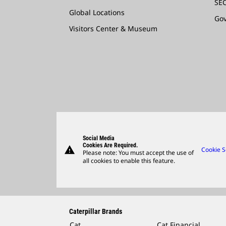
SEC
Global Locations
Go
Visitors Center & Museum
Social Media
Cookies Are Required.
warning
Cookie S
Please note: You must accept the use of
all cookies to enable this feature.
Caterpillar Brands
Cat
Cat Financial