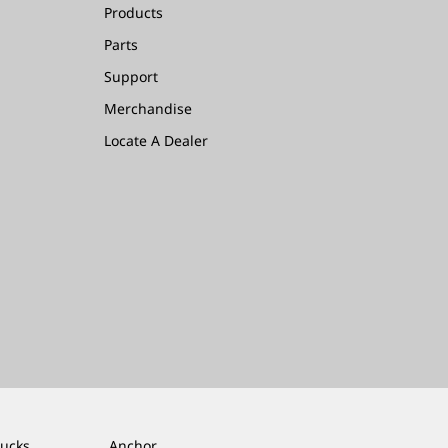
Products
Parts
Support
Merchandise
Locate A Dealer
rucks
Anchor