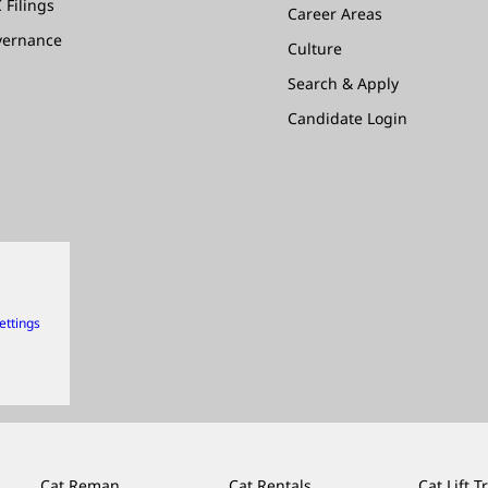
 Filings
Career Areas
vernance
Culture
Search & Apply
Candidate Login
ettings
Cat Reman
Cat Rentals
Cat Lift T