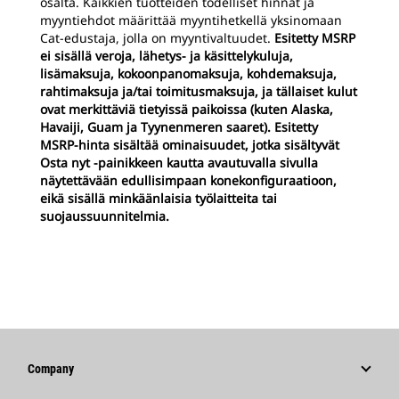
osalta. Kaikkien tuotteiden todelliset hinnat ja
myyntiehdot määrittää myyntihetkellä yksinomaan
Cat-edustaja, jolla on myyntivaltuudet.
Esitetty MSRP
ei sisällä veroja, lähetys- ja käsittelykuluja,
lisämaksuja, kokoonpanomaksuja, kohdemaksuja,
rahtimaksuja ja/tai toimitusmaksuja, ja tällaiset kulut
ovat merkittäviä tietyissä paikoissa (kuten Alaska,
Havaiji, Guam ja Tyynenmeren saaret). Esitetty
MSRP-hinta sisältää ominaisuudet, jotka sisältyvät
Osta nyt -painikkeen kautta avautuvalla sivulla
näytettävään edullisimpaan konekonfiguraatioon,
eikä sisällä minkäänlaisia työlaitteita tai
suojaussuunnitelmia.
Company