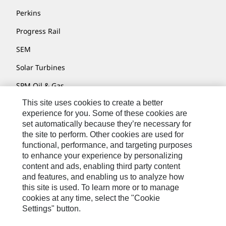
Perkins
Progress Rail
SEM
Solar Turbines
SPM Oil & Gas
This site uses cookies to create a better
Turner Powertrain Systems
experience for you. Some of these cookies are
set automatically because they’re necessary for
the site to perform. Other cookies are used for
Contact
functional, performance, and targeting purposes
to enhance your experience by personalizing
Site Map
content and ads, enabling third party content
Accessibility
and features, and enabling us to analyze how
this site is used. To learn more or to manage
Cookie Settings
cookies at any time, select the "Cookie
Settings" button.
Do Not Sell Or Share My Personal Information
Legal