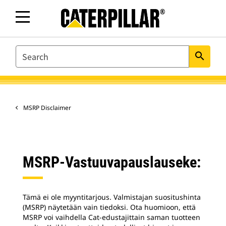
SEARCH
search
MSRP Disclaimer
MSRP-Vastuuvapauslauseke:
Tämä ei ole myyntitarjous. Valmistajan suositushinta
(MSRP) näytetään vain tiedoksi. Ota huomioon, että
MSRP voi vaihdella Cat-edustajittain saman tuotteen