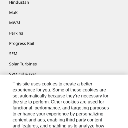
Hindustan
MaK
MWM
Perkins
Progress Rail
SEM
Solar Turbines
SPM Oil & Gas
This site uses cookies to create a better
Turner Powertrain Systems
experience for you. Some of these cookies are
set automatically because they’re necessary for
the site to perform. Other cookies are used for
Contact
functional, performance, and targeting purposes
to enhance your experience by personalizing
Site Map
content and ads, enabling third party content
Accessibility
and features, and enabling us to analyze how