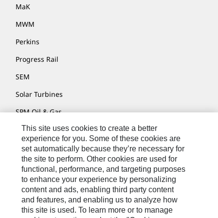
MaK
MWM
Perkins
Progress Rail
SEM
Solar Turbines
SPM Oil & Gas
This site uses cookies to create a better
Turner Powertrain Systems
experience for you. Some of these cookies are
set automatically because they’re necessary for
the site to perform. Other cookies are used for
Contact
functional, performance, and targeting purposes
to enhance your experience by personalizing
Site Map
content and ads, enabling third party content
Accessibility
and features, and enabling us to analyze how
this site is used. To learn more or to manage
Cookie Settings