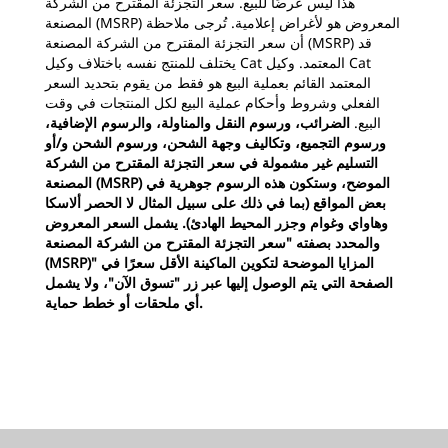
هذا ليس عرضًا للبيع. سعر التجزئة المقترح من الشركة
المصنعة (MSRP) المعروض هو لأغراض إعلامية. تُرجى ملاحظة
أن سعر التجزئة المقترح من الشركة المصنعة (MSRP) قد
يختلف للمنتج نفسه باختلاف وكيل Cat المعتمد. وكيل Cat
المعتمد القائم بعملية البيع هو فقط من يقوم بتحديد السعر
الفعلي وشروط وأحكام عملية البيع لكل المنتجات في وقت
البيع.
الضرائب، ورسوم النقل والمناولة، والرسوم الإضافية،
ورسوم التجميع، وتكاليف وجهة الشحن، ورسوم الشحن و/أو
التسليم غير مشمولة في سعر التجزئة المقترح من الشركة
المصنعة (MSRP) الموضح، وستكون هذه الرسوم جوهرية في
بعض المواقع (بما في ذلك على سبيل المثال لا الحصر ألاسكا
وهاواي وغوام وجزر المحيط الهادئ). يشمل السعر المعروض
والمحدد بصفته "سعر التجزئة المقترح من الشركة المصنعة
(MSRP)" المزايا الموضحة لتكوين الماكينة الأقل سعرًا في
الصفحة التي يتم الوصول إليها عبر زر "تسوق الآن"، ولا يشمل
أي ملحقات أو خطط حماية.