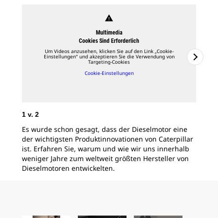
warning
Multimedia
Cookies Sind Erforderlich
Um Videos anzusehen, klicken Sie auf den Link „Cookie-
Einstellungen“ und akzeptieren Sie die Verwendung von
Targeting-Cookies
Cookie-Einstellungen
1
v.
2
2
v
Es wurde schon gesagt, dass der Dieselmotor eine
Erf
der wichtigsten Produktinnovationen von Caterpillar
Bes
ist. Erfahren Sie, warum und wie wir uns innerhalb
Ent
weniger Jahre zum weltweit größten Hersteller von
auf
Dieselmotoren entwickelten.
zur
Wel
wes
Sch
aus