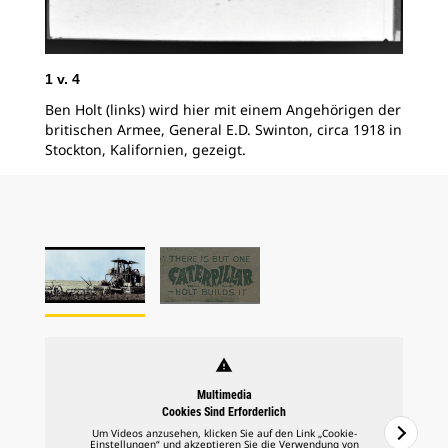
1
v.
4
Ben Holt (links) wird hier mit einem Angehörigen der
britischen Armee, General E.D. Swinton, circa 1918 in
Stockton, Kalifornien, gezeigt.
warning
Multimedia
Cookies Sind Erforderlich
Um Videos anzusehen, klicken Sie auf den Link „Cookie-
Einstellungen“ und akzeptieren Sie die Verwendung von