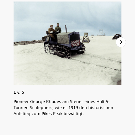
2
v
1
v.
5
Zeh
Pioneer George Rhodes am Steuer eines Holt 5-
geb
Tonnen Schleppers, wie er 1919 den historischen
arb
Aufstieg zum Pikes Peak bewältigt.
Ant
arb