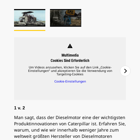
warning
Multimedia
Cookies Sind Erforderlich
Um Videos anzusehen, klicken Sie auf den Link „Cookie-
Einstellungen“ und akzeptieren Sie die Verwendung von
Targeting-Cookies
Cookie-Einstellungen
1
v.
2
2
v
Man sagt, dass der Dieselmotor eine der wichtigsten
Erf
Produktinnovationen von Caterpillar ist. Erfahren Sie,
C.L
warum, und wie wir innerhalb weniger Jahre zum
die
weltweit größten Hersteller von Dieselmotoren
obw