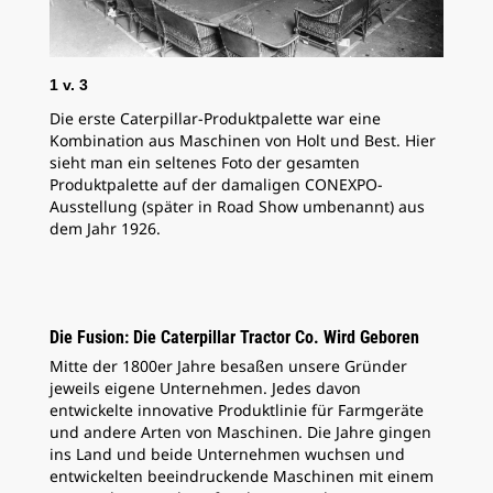
1
v.
3
Die erste Caterpillar-Produktpalette war eine
Kombination aus Maschinen von Holt und Best. Hier
sieht man ein seltenes Foto der gesamten
Produktpalette auf der damaligen CONEXPO-
Ausstellung (später in Road Show umbenannt) aus
dem Jahr 1926.
2
v
Das
Die Fusion: Die Caterpillar Tractor Co. Wird Geboren
der
Mitte der 1800er Jahre besaßen unsere Gründer
des
jeweils eigene Unternehmen. Jedes davon
entwickelte innovative Produktlinie für Farmgeräte
und andere Arten von Maschinen. Die Jahre gingen
ins Land und beide Unternehmen wuchsen und
entwickelten beeindruckende Maschinen mit einem