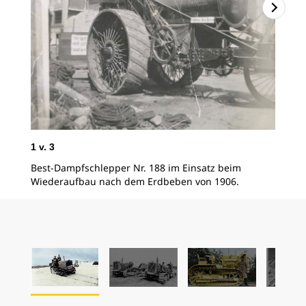
2
v
Das
ame
Hur
Wil
Hil
1
v.
3
Ort
Best-Dampfschlepper Nr. 188 im Einsatz beim
Wiederaufbau nach dem Erdbeben von 1906.