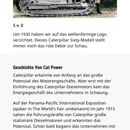
1
v.
2
2
v
Um 1930 haben wir auf das wellenförmige Logo
Nic
verzichtet. Dieses Caterpillar Sixty-Modell stellt
Cat
immer noch das rote Dekor zur Schau.
von
Wei
202
ein
Geschichte Von Cat Power
Caterpillar erkannte von Anfang an das große
Potenzial des Motorengeschäfts. Aber erst mit der
Einführung des Caterpillar-Dieselmotors kam das
Energiegeschäft des Unternehmens in Schwung.
Auf der Panama-Pacific International Exposition
(später in The World's Fair umbenannt) im Jahr 1915
sahen die Führungskräfte von Caterpillar große
stationäre Dieselmotoren und erkannten das
Potenzial. Schon bald begann das Unternehmen mit