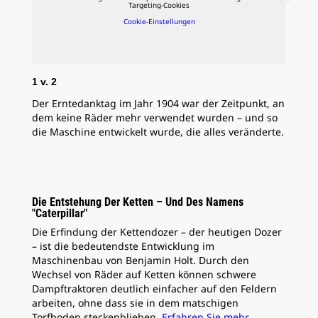
Targeting-Cookies
Cookie-Einstellungen
2
v
1
v.
2
Hol
Der Erntedanktag im Jahr 1904 war der Zeitpunkt, an
Mar
dem keine Räder mehr verwendet wurden – und so
die Maschine entwickelt wurde, die alles veränderte.
Die Entstehung Der Ketten – Und Des Namens
"Caterpillar"
Die Erfindung der Kettendozer – der heutigen Dozer
– ist die bedeutendste Entwicklung im
Maschinenbau von Benjamin Holt. Durch den
Wechsel von Räder auf Ketten können schwere
Dampftraktoren deutlich einfacher auf den Feldern
arbeiten, ohne dass sie in dem matschigen
Torfboden steckenblieben.
Erfahren Sie mehr