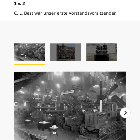
1
v.
2
2
v
C. L. Best war unser erste Vorstandsvorsitzender.
Hol
frü
und