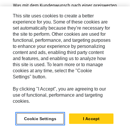
Was mit dem Kundenwunsch nach einer preiswerten
Leb
Reparaturmöglichkeit begann, avancierte zu einer
sie
This site uses cookies to create a better
der wachstumsstärksten Sparten von Caterpillar –
der
experience for you. Some of these cookies are
"Cat Reman". Das erste Werk für
nac
Generalüberholungen nahm 1973 den Betrieb in
set automatically because they’re necessary for
Nac
Bettendorf (US-Bundesstaat Iowa) auf.
daz
the site to perform. Other cookies are used for
nac
functional, performance, and targeting purposes
to enhance your experience by personalizing
content and ads, enabling third party content
and features, and enabling us to analyze how
this site is used. To learn more or to manage
cookies at any time, select the "Cookie
Settings" button.
By clicking "I Accept", you are agreeing to our
use of functional, performance and targeting
cookies.
Cookie Settings
I Accept