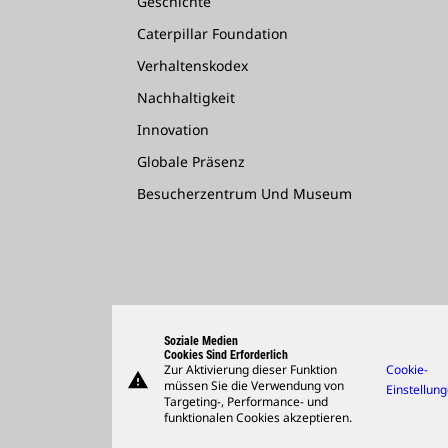
Geschichte
Caterpillar Foundation
Verhaltenskodex
Nachhaltigkeit
Innovation
Globale Präsenz
Besucherzentrum Und Museum
Soziale Medien
Cookies Sind Erforderlich
Zur Aktivierung dieser Funktion
Cookie-
warning
müssen Sie die Verwendung von
Einstellun
Targeting-, Performance- und
funktionalen Cookies akzeptieren.