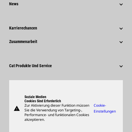
Strategie
News
Governance
News Und Berichte
Geschichte
Unternehmensweite Pressemitteilungen
Karrierechancen
Caterpillar Foundation
Medieninformationen
Warum Caterpillar?
Zusammenarbeit
Verhaltenskodex
Soziale Medien
Tätigkeitsbereiche
Mitarbeiter Und Rentner
Nachhaltigkeit
Kultur
Lieferanten
Innovation
Cat Produkte Und Service
Suche Und Bewerbung
Globale Präsenz
Produkte
Besucherzentrum Und Museum
Ersatzteile
Support
Soziale Medien
Cookies Sind Erforderlich
Zur Aktivierung dieser Funktion müssen
Cookie-
warning
Merchandise
Sie die Verwendung von Targeting-,
Einstellungen
Performance- und funktionalen Cookies
Händler Suchen
akzeptieren.