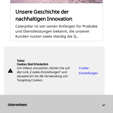
Unsere Geschichte der
nachhaltigen Innovation
Caterpillar ist seit seinen Anfängen für Produkte
und Dienstleistungen bekannt, die unseren
Kunden nutzen sowie ständig die Q…
Teilen
Cookies Sind Erforderlich
Um Videos anzusehen, klicken Sie auf
Cookie-
warning
den Link „Cookie-Einstellungen“ und
Einstellungen
akzeptieren Sie die Verwendung von
Targeting-Cookies
Unternehmen