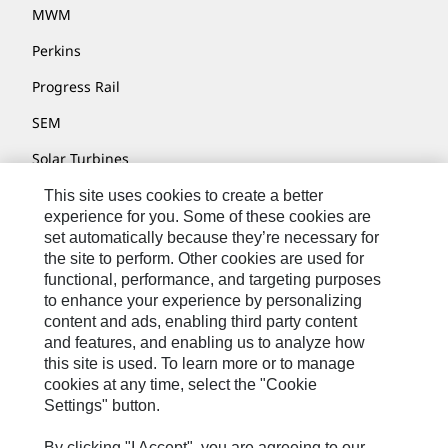
MWM
Perkins
Progress Rail
SEM
Solar Turbines
SPM Oil & Gas
This site uses cookies to create a better
experience for you. Some of these cookies are
Turner Powertrain Systems
set automatically because they’re necessary for
the site to perform. Other cookies are used for
functional, performance, and targeting purposes
to enhance your experience by personalizing
Kontakt/Imprint
content and ads, enabling third party content
Sitemap
and features, and enabling us to analyze how
this site is used. To learn more or to manage
Cookie Settings
cookies at any time, select the "Cookie
Settings" button.
Rechtliche Hinweise
Datenschutzerklärung
By clicking "I Accept", you are agreeing to our