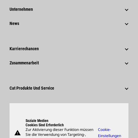
Unternehmen
Strategie
News
Governance
News Und Berichte
Geschichte
Unternehmensweite Pressemitteilungen
Karrierechancen
Caterpillar Foundation
Medieninformationen
Warum Caterpillar?
Zusammenarbeit
Verhaltenskodex
Soziale Medien
Tätigkeitsbereiche
Mitarbeiter Und Rentner
Nachhaltigkeit
Kultur
Lieferanten
Innovation
Cat Produkte Und Service
Suche Und Bewerbung
Globale Präsenz
Produkte
Besucherzentrum Und Museum
Ersatzteile
Support
Soziale Medien
Cookies Sind Erforderlich
Zur Aktivierung dieser Funktion müssen
Cookie-
warning
Merchandise
Sie die Verwendung von Targeting-,
Einstellungen