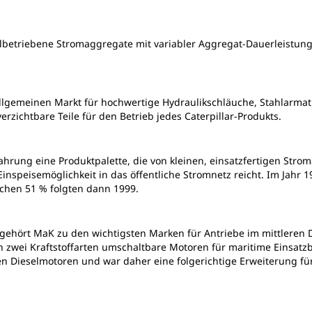
lbetriebene Stromaggregate mit variabler Aggregat-Dauerleistun
allgemeinen Markt für hochwertige Hydraulikschläuche, Stahlarmat
zichtbare Teile für den Betrieb jedes Caterpillar-Produkts.
fahrung eine Produktpalette, die von kleinen, einsatzfertigen Stro
peisemöglichkeit in das öffentliche Stromnetz reicht. Im Jahr 19
tlichen 51 % folgten dann 1999.
n gehört MaK zu den wichtigsten Marken für Antriebe im mittleren
n zwei Kraftstoffarten umschaltbare Motoren für maritime Einsatz
en Dieselmotoren und war daher eine folgerichtige Erweiterung fü