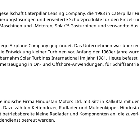
esellschaft Caterpillar Leasing Company, die 1983 in Caterpillar Fi
zierungslösungen und erweiterte Schutzprodukte für den Einzel-
-Maschinen und ‑Motoren, Solar™-Gasturbinen und verwandte Ausr
iego Airplane Company gegründet. Das Unternehmen war überzeugt
die Entwicklung kleiner Turbinen vor. Anfang der 1960er Jahre wu
bernahm Solar Turbines International im Jahr 1981. Heute befasst 
tromerzeugung in On- und Offshore-Anwendungen, für Schiffsantrie
 indische Firma Hindustan Motors Ltd. mit Sitz in Kalkutta mit de
 Dazu zählten Kettendozer, Radlader und Muldenkipper.
Hindusta
rt betriebsbereite kleine Radlader und Komponenten an, die zuver
dendienst betreut werden.