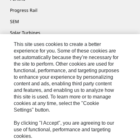
Progress Rail
SEM
Solar Turbines
SPM Oil & Gas
This site uses cookies to create a better
experience for you. Some of these cookies are
Turner Powertrain Systems
set automatically because they’re necessary for
the site to perform. Other cookies are used for
functional, performance, and targeting purposes
to enhance your experience by personalizing
Kontakt/Imprint
content and ads, enabling third party content
Sitemap
and features, and enabling us to analyze how
this site is used. To learn more or to manage
Cookie Settings
cookies at any time, select the "Cookie
Settings" button.
Rechtliche Hinweise
Datenschutzerklärung
By clicking "I Accept", you are agreeing to our
use of functional, performance and targeting
Cat.com
cookies.