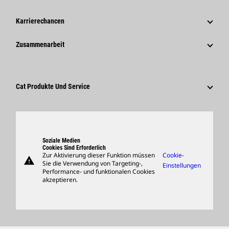
Geschichte
Unternehmensweite Pressemitteilungen
Karrierechancen
Caterpillar Foundation
Medieninformationen
Warum Caterpillar?
Zusammenarbeit
Verhaltenskodex
Soziale Medien
Tätigkeitsbereiche
Mitarbeiter Und Rentner
Nachhaltigkeit
Kultur
Lieferanten
Innovation
Cat Produkte Und Service
Suche Und Bewerbung
Globale Präsenz
Produkte
Besucherzentrum Und Museum
Ersatzteile
Support
Soziale Medien
Cookies Sind Erforderlich
Zur Aktivierung dieser Funktion müssen
Cookie-
warning
Merchandise
Sie die Verwendung von Targeting-,
Einstellungen
Performance- und funktionalen Cookies
Händler Suchen
akzeptieren.