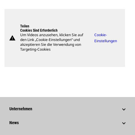
Teilen
Cookies Sind Erforderlich
Um Videos anzusehen, klicken Sie auf
Cookie-
warning
den Link „Cookie-Einstellungen“ und
Einstellungen
akzeptieren Sie die Verwendung von
Targeting-Cookies
Unternehmen
Strategie
News
Governance
News Und Berichte