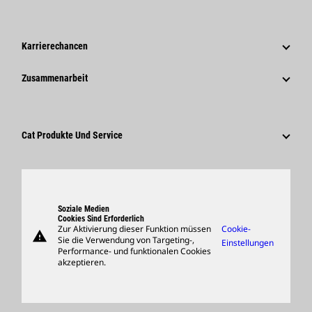
Governance
News Und Berichte
Geschichte
Unternehmensweite Pressemitteilungen
Karrierechancen
Caterpillar Foundation
Medieninformationen
Warum Caterpillar?
Zusammenarbeit
Verhaltenskodex
Soziale Medien
Tätigkeitsbereiche
Mitarbeiter Und Rentner
Nachhaltigkeit
Kultur
Lieferanten
Innovation
Cat Produkte Und Service
Suche Und Bewerbung
Globale Präsenz
Produkte
Besucherzentrum Und Museum
Ersatzteile
Support
Soziale Medien
Cookies Sind Erforderlich
Zur Aktivierung dieser Funktion müssen
Cookie-
warning
Merchandise
Sie die Verwendung von Targeting-,
Einstellungen
Performance- und funktionalen Cookies
Händler Suchen
akzeptieren.