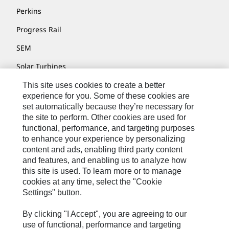
Perkins
Progress Rail
SEM
Solar Turbines
SPM Oil & Gas
This site uses cookies to create a better
experience for you. Some of these cookies are
Turner Powertrain Systems
set automatically because they’re necessary for
the site to perform. Other cookies are used for
functional, performance, and targeting purposes
to enhance your experience by personalizing
Kontakt/Imprint
content and ads, enabling third party content
Sitemap
and features, and enabling us to analyze how
this site is used. To learn more or to manage
Cookie Settings
cookies at any time, select the "Cookie
Settings" button.
Rechtliche Hinweise
Datenschutzerklärung
By clicking "I Accept", you are agreeing to our
use of functional, performance and targeting
Cat.com