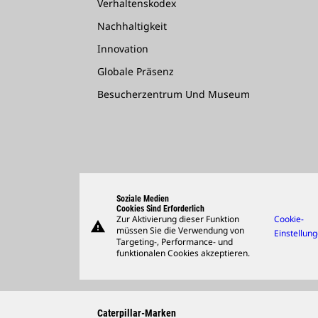
Verhaltenskodex
Nachhaltigkeit
Innovation
Globale Präsenz
Besucherzentrum Und Museum
Soziale Medien
Cookies Sind Erforderlich
Zur Aktivierung dieser Funktion
Cookie-
warning
müssen Sie die Verwendung von
Einstellun
Targeting-, Performance- und
funktionalen Cookies akzeptieren.
Caterpillar-Marken