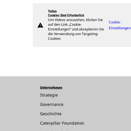
Teilen
Cookies Sind Erforderlich
Um Videos anzusehen, klicken Sie
Cookie-
warning
auf den Link „Cookie-
Einstellungen
Einstellungen“ und akzeptieren Sie
die Verwendung von Targeting-
Cookies
Unternehmen
Strategie
Governance
Geschichte
Caterpillar Foundation