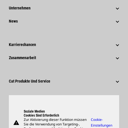
Unternehmen
Strategie
News
Governance
News Und Berichte
Geschichte
Unternehmensweite Pressemitteilungen
Karrierechancen
Caterpillar Foundation
Medieninformationen
Warum Caterpillar?
Zusammenarbeit
Verhaltenskodex
Soziale Medien
Tätigkeitsbereiche
Mitarbeiter Und Rentner
Nachhaltigkeit
Kultur
Lieferanten
Innovation
Cat Produkte Und Service
Suche Und Bewerbung
Globale Präsenz
Produkte
Besucherzentrum Und Museum
Ersatzteile
Support
Soziale Medien
Cookies Sind Erforderlich
Zur Aktivierung dieser Funktion müssen
Cookie-
warning
Merchandise
Sie die Verwendung von Targeting-,
Einstellungen