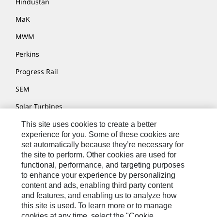
Hindustan
MaK
MWM
Perkins
Progress Rail
SEM
Solar Turbines
SPM Oil & Gas
This site uses cookies to create a better
experience for you. Some of these cookies are
Turner Powertrain Systems
set automatically because they’re necessary for
the site to perform. Other cookies are used for
functional, performance, and targeting purposes
to enhance your experience by personalizing
Kontakt/Imprint
content and ads, enabling third party content
Sitemap
and features, and enabling us to analyze how
this site is used. To learn more or to manage
Cookie Settings
cookies at any time, select the "Cookie