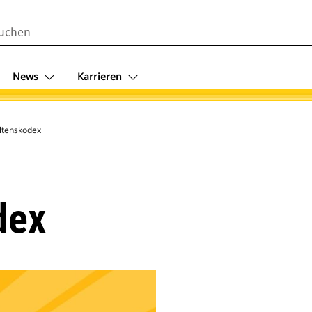
News
Karrieren
ltenskodex
dex