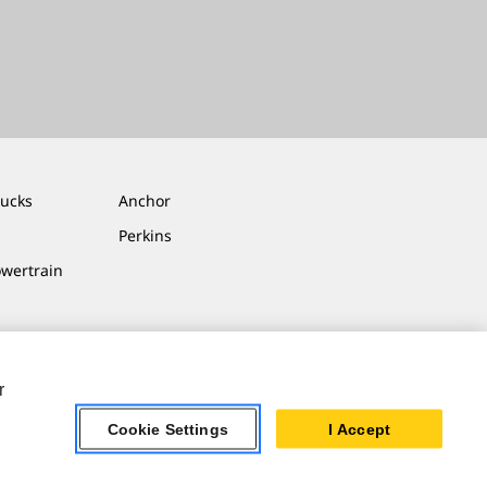
rucks
Anchor
Perkins
owertrain
r
Cookie Settings
I Accept