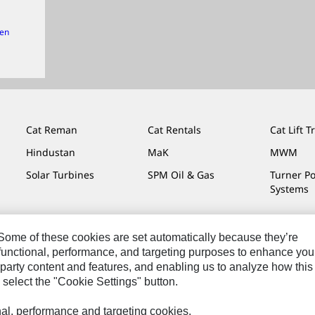
gen
Cat Reman
Cat Rentals
Cat Lift T
Hindustan
MaK
MWM
Solar Turbines
SPM Oil & Gas
Turner P
Systems
. Some of these cookies are set automatically because they’re
r functional, performance, and targeting purposes to enhance you
che Hinweise
Datenschutzerklärung
Cat.com
party content and features, and enabling us to analyze how this
 select the "Cookie Settings" button.
onal, performance and targeting cookies.