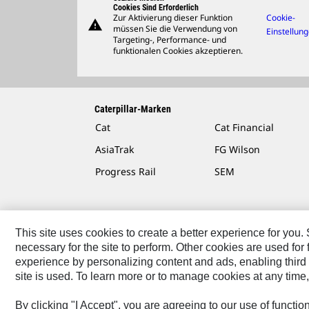
Cookies Sind Erforderlich
Zur Aktivierung dieser Funktion
Cookie-
warning
müssen Sie die Verwendung von
Einstellun
Targeting-, Performance- und
funktionalen Cookies akzeptieren.
Caterpillar-Marken
Cat
Cat Financial
AsiaTrak
FG Wilson
Progress Rail
SEM
This site uses cookies to create a better experience for you
necessary for the site to perform. Other cookies are used fo
Kontakt/Imprint
Sitemap
Cookie Settings
Rechtli
experience by personalizing content and ads, enabling third 
site is used. To learn more or to manage cookies at any time,
Caterpillar © 2026. Alle Rechte vorbehalten.
By clicking "I Accept", you are agreeing to our use of functi