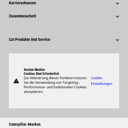
Unternehmensweite Pressemitteilungen
Karrierechancen
Caterpillar Foundation
Medieninformationen
Warum Caterpillar?
Zusammenarbeit
Verhaltenskodex
Soziale Medien
Tätigkeitsbereiche
Mitarbeiter Und Rentner
Nachhaltigkeit
Kultur
Lieferanten
Innovation
Cat Produkte Und Service
Suche Und Bewerbung
Globale Präsenz
Produkte
Besucherzentrum Und Museum
Ersatzteile
Support
Soziale Medien
Cookies Sind Erforderlich
Zur Aktivierung dieser Funktion müssen
Cookie-
warning
Merchandise
Sie die Verwendung von Targeting-,
Einstellungen
Performance- und funktionalen Cookies
Händler Suchen
akzeptieren.
Caterpillar-Marken