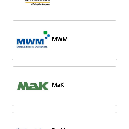
MWM
MaK