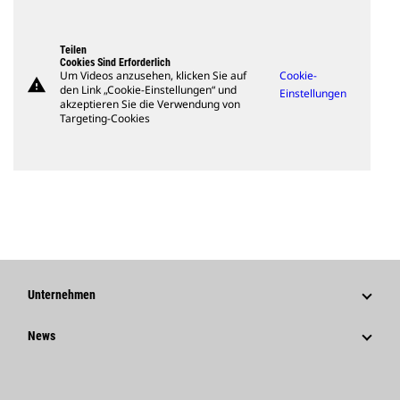
Teilen
Cookies Sind Erforderlich
Um Videos anzusehen, klicken Sie auf
Cookie-
warning
den Link „Cookie-Einstellungen“ und
Einstellungen
akzeptieren Sie die Verwendung von
Targeting-Cookies
Unternehmen
Strategie
News
Governance
News Und Berichte
Geschichte