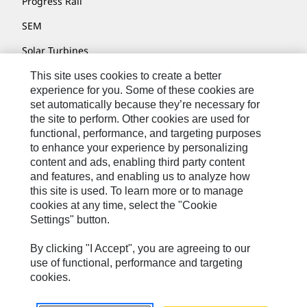
Progress Rail
SEM
Solar Turbines
SPM Oil & Gas
This site uses cookies to create a better
experience for you. Some of these cookies are
Turner Powertrain Systems
set automatically because they’re necessary for
the site to perform. Other cookies are used for
functional, performance, and targeting purposes
to enhance your experience by personalizing
Kontakt/Imprint
content and ads, enabling third party content
Sitemap
and features, and enabling us to analyze how
this site is used. To learn more or to manage
Cookie Settings
cookies at any time, select the "Cookie
Settings" button.
Rechtliche Hinweise
Datenschutzerklärung
By clicking "I Accept", you are agreeing to our
use of functional, performance and targeting
Cat.com
cookies.