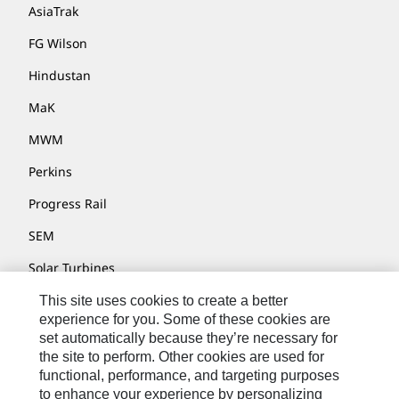
AsiaTrak
FG Wilson
Hindustan
MaK
MWM
Perkins
Progress Rail
SEM
Solar Turbines
SPM Oil & Gas
This site uses cookies to create a better
experience for you. Some of these cookies are
Turner Powertrain Systems
set automatically because they’re necessary for
the site to perform. Other cookies are used for
functional, performance, and targeting purposes
to enhance your experience by personalizing