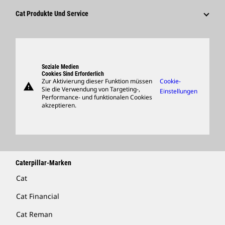
Kultur
Lieferanten
Innovation
Cat Produkte Und Service
Suche Und Bewerbung
Globale Präsenz
Produkte
Besucherzentrum Und Museum
Ersatzteile
Support
Soziale Medien
Cookies Sind Erforderlich
Zur Aktivierung dieser Funktion müssen
Cookie-
warning
Merchandise
Sie die Verwendung von Targeting-,
Einstellungen
Performance- und funktionalen Cookies
Händler Suchen
akzeptieren.
Caterpillar-Marken
Cat
Cat Financial
Cat Reman