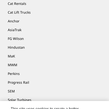
Cat Rentals
Cat Lift Trucks
Anchor
AsiaTrak
FG Wilson
Hindustan
MaK
MWM
Perkins
Progress Rail
SEM
Solar Turbines
SPM Oil & Gas
This site uses cookies to create a better