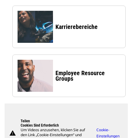
Karrierebereiche
Employee Resource
Groups
Teilen
Cookies Sind Erforderlich
Um Videos anzusehen, klicken Sie auf
Cookie-
warning
den Link „Cookie-Einstellungen“ und
Einstellungen