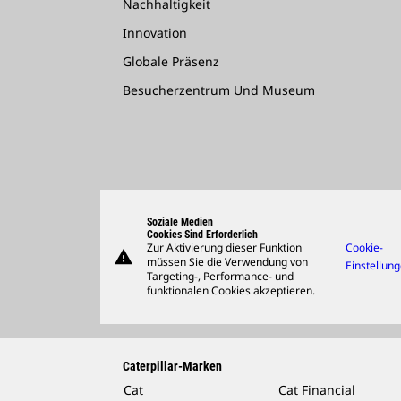
Nachhaltigkeit
Innovation
Globale Präsenz
Besucherzentrum Und Museum
Soziale Medien
Cookies Sind Erforderlich
Zur Aktivierung dieser Funktion
Cookie-
warning
müssen Sie die Verwendung von
Einstellun
Targeting-, Performance- und
funktionalen Cookies akzeptieren.
Caterpillar-Marken
Cat
Cat Financial