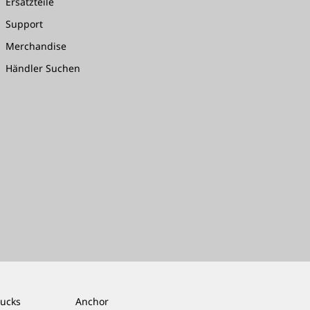
Ersatzteile
Support
Merchandise
Händler Suchen
rucks
Anchor