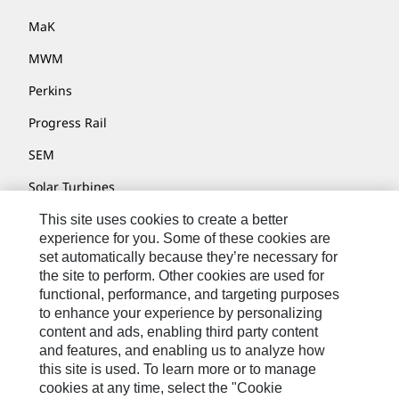
MaK
MWM
Perkins
Progress Rail
SEM
Solar Turbines
SPM Oil & Gas
This site uses cookies to create a better
experience for you. Some of these cookies are
Turner Powertrain Systems
set automatically because they’re necessary for
the site to perform. Other cookies are used for
functional, performance, and targeting purposes
to enhance your experience by personalizing
Kontakt/Imprint
content and ads, enabling third party content
Sitemap
and features, and enabling us to analyze how
this site is used. To learn more or to manage
Cookie Settings
cookies at any time, select the "Cookie