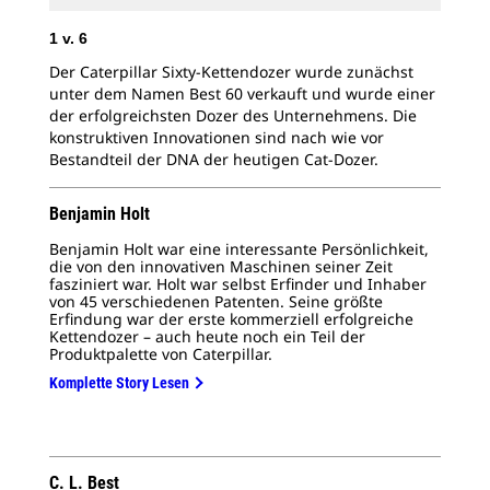
1
v.
6
Der Caterpillar Sixty-Kettendozer wurde zunächst
unter dem Namen Best 60 verkauft und wurde einer
2
v
der erfolgreichsten Dozer des Unternehmens. Die
konstruktiven Innovationen sind nach wie vor
Tes
Bestandteil der DNA der heutigen Cat-Dozer.
Hol
Benjamin Holt
Benjamin Holt war eine interessante Persönlichkeit,
die von den innovativen Maschinen seiner Zeit
fasziniert war. Holt war selbst Erfinder und Inhaber
von 45 verschiedenen Patenten. Seine größte
Erfindung war der erste kommerziell erfolgreiche
Kettendozer – auch heute noch ein Teil der
Produktpalette von Caterpillar.
Komplette Story Lesen
C. L. Best