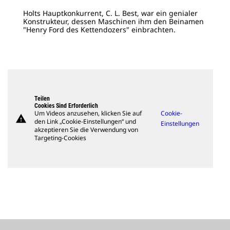
Holts Hauptkonkurrent, C. L. Best, war ein genialer
Konstrukteur, dessen Maschinen ihm den Beinamen
"Henry Ford des Kettendozers" einbrachten.
Teilen
Cookies Sind Erforderlich
Um Videos anzusehen, klicken Sie auf
Cookie-
warning
den Link „Cookie-Einstellungen“ und
Einstellungen
akzeptieren Sie die Verwendung von
Targeting-Cookies