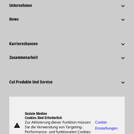
Unternehmen
Strategie
News
Governance
News Und Berichte
Geschichte
Unternehmensweite Pressemitteilungen
Karrierechancen
Caterpillar Foundation
Medieninformationen
Warum Caterpillar?
Zusammenarbeit
Verhaltenskodex
Soziale Medien
Tätigkeitsbereiche
Mitarbeiter Und Rentner
Nachhaltigkeit
Kultur
Lieferanten
Innovation
Cat Produkte Und Service
Suche Und Bewerbung
Globale Präsenz
Produkte
Besucherzentrum Und Museum
Ersatzteile
Support
Soziale Medien
Cookies Sind Erforderlich
Zur Aktivierung dieser Funktion müssen
Cookie-
warning
Merchandise
Sie die Verwendung von Targeting-,
Einstellungen
Performance- und funktionalen Cookies