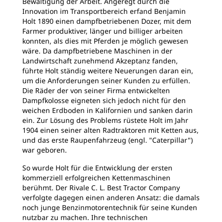
Bewältigung der Arbeit. Angeregt durch die
Innovation im Transportbereich erfand Benjamin
Holt 1890 einen dampfbetriebenen Dozer, mit dem
Farmer produktiver, länger und billiger arbeiten
konnten, als dies mit Pferden je möglich gewesen
wäre. Da dampfbetriebene Maschinen in der
Landwirtschaft zunehmend Akzeptanz fanden,
führte Holt ständig weitere Neuerungen daran ein,
um die Anforderungen seiner Kunden zu erfüllen.
Die Räder der von seiner Firma entwickelten
Dampfkolosse eigneten sich jedoch nicht für den
weichen Erdboden in Kalifornien und sanken darin
ein. Zur Lösung des Problems rüstete Holt im Jahr
1904 einen seiner alten Radtraktoren mit Ketten aus,
und das erste Raupenfahrzeug (engl. "Caterpillar")
war geboren.
So wurde Holt für die Entwicklung der ersten
kommerziell erfolgreichen Kettenmaschinen
berühmt. Der Rivale C. L. Best Tractor Company
verfolgte dagegen einen anderen Ansatz: die damals
noch junge Benzinmotorentechnik für seine Kunden
nutzbar zu machen. Ihre technischen