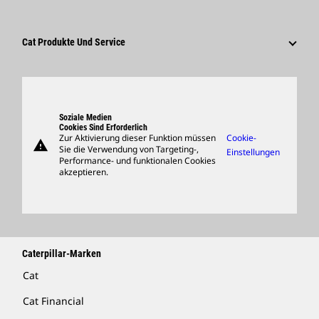
Tätigkeitsbereiche
Mitarbeiter Und Rentner
Nachhaltigkeit
Kultur
Lieferanten
Innovation
Cat Produkte Und Service
Suche Und Bewerbung
Globale Präsenz
Produkte
Besucherzentrum Und Museum
Ersatzteile
Support
Soziale Medien
Cookies Sind Erforderlich
Zur Aktivierung dieser Funktion müssen
Cookie-
warning
Merchandise
Sie die Verwendung von Targeting-,
Einstellungen
Performance- und funktionalen Cookies
Händler Suchen
akzeptieren.
Caterpillar-Marken
Cat
Cat Financial