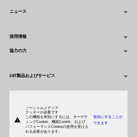
戦略
ニュース
ガバナンス
Caterpillarニュース
社歴
メディア情報
採用情報
Caterpillar Foundation
ソーシャルメディア
Caterpillar社を選ぶ理由
協力の力
行動規範
キャリア分野
従業員と退職者
サスティナビリティ
文化
サプライヤ
イノベーション
CAT製品およびサービス
検索&応募
世界各地の拠点
製品
日本におけるCaterpillar
パーツ
サポート
ソーシャルメディア
クッキーが必要です
この機能を有効にするには、ターゲテ
有効にすることが
warning
商品
ィングCookie、機能Cookie、および
できます
パフォーマンスCookieの使用を受け入
ディーラを検索する
れる必要があります。