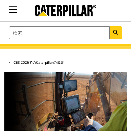
SEARCH
search
CES 2026でのCaterpillarの出展