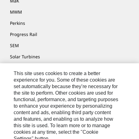
MaK
MWM
Perkins
Progress Rail
SEM
Solar Turbines
SPM Oil & Gas
This site uses cookies to create a better
Turner Powertrain Systems
experience for you. Some of these cookies are
set automatically because they’re necessary for
the site to perform. Other cookies are used for
functional, performance, and targeting purposes
お問い合わせ先
to enhance your experience by personalizing
content and ads, enabling third party content
サイト･マップ
and features, and enabling us to analyze how
Cookie Settings
this site is used. To learn more or to manage
cookies at any time, select the "Cookie
リーガル
Settings" button.