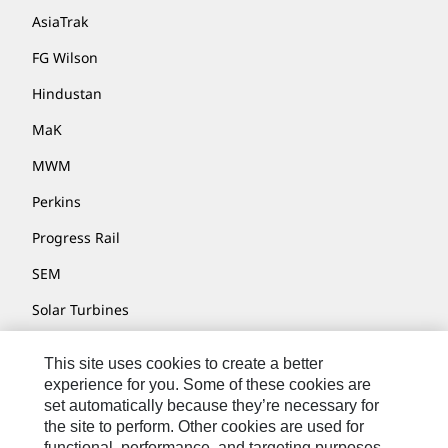
AsiaTrak
FG Wilson
Hindustan
MaK
MWM
Perkins
Progress Rail
SEM
Solar Turbines
SPM Oil & Gas
This site uses cookies to create a better
Turner Powertrain Systems
experience for you. Some of these cookies are
set automatically because they’re necessary for
the site to perform. Other cookies are used for
functional, performance, and targeting purposes