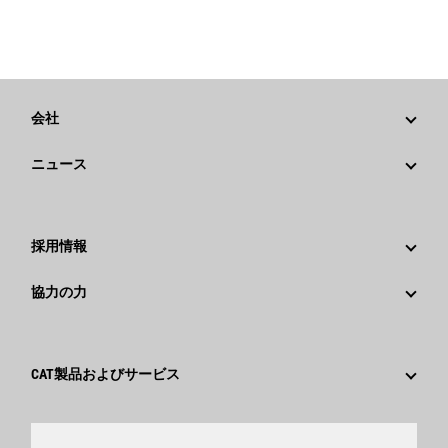
会社
戦略
ニュース
ガバナンス
Caterpillarニュース
社歴
メディア情報
採用情報
Caterpillar Foundation
ソーシャルメディア
Caterpillar社を選ぶ理由
協力の力
行動規範
キャリア分野
従業員と退職者
サスティナビリティ
文化
サプライヤ
イノベーション
CAT製品およびサービス
検索&応募
世界各地の拠点
製品
日本におけるCaterpillar
パーツ