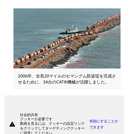
2006年、全長20マイルのセマングム防波堤を完成さ
せるために、34台のCAT®機械が活躍しました。
社会的共有
クッキーが必要です
有効にすることが
warning
動画を見るには、クッキーの設定リンク
できます
をクリックしてターゲティングクッキー
に同意してください。