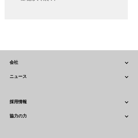
会社
戦略
ニュース
ガバナンス
Caterpillarニュース
社歴
メディア情報
採用情報
Caterpillar Foundation
ソーシャルメディア
Caterpillar社を選ぶ理由
協力の力
行動規範
キャリア分野
従業員と退職者
サスティナビリティ
文化