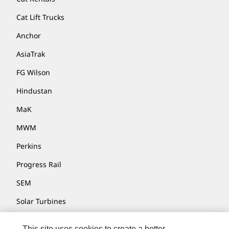
Cat Lift Trucks
Anchor
AsiaTrak
FG Wilson
Hindustan
MaK
MWM
Perkins
Progress Rail
SEM
Solar Turbines
SPM Oil & Gas
This site uses cookies to create a better