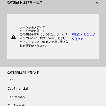
サプライヤ
イノベーション
CAT製品およびサービス
検索&応募
世界各地の拠点
製品
日本におけるCaterpillar
パーツ
サポート
ソーシャルメディア
クッキーが必要です
この機能を有効にするには、ターゲテ
有効にすることが
warning
商品
ィングCookie、機能Cookie、および
できます
パフォーマンスCookieの使用を受け入
ディーラを検索する
れる必要があります。
CATERPILLARブランド
Cat
Cat Financial
Cat Reman
Cat Rentals