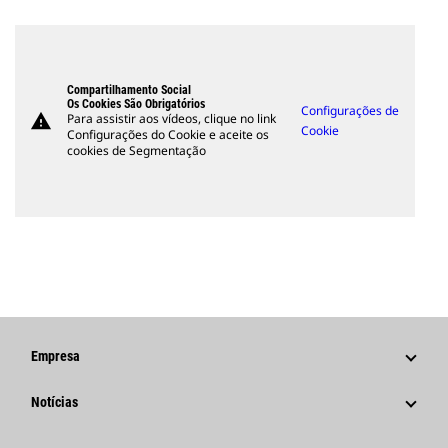
Compartilhamento Social
Os Cookies São Obrigatórios
Configurações de
warning
Para assistir aos vídeos, clique no link
Cookie
Configurações do Cookie e aceite os
cookies de Segmentação
Empresa
Estratégia
Notícias
Governança
Notícias E Recursos