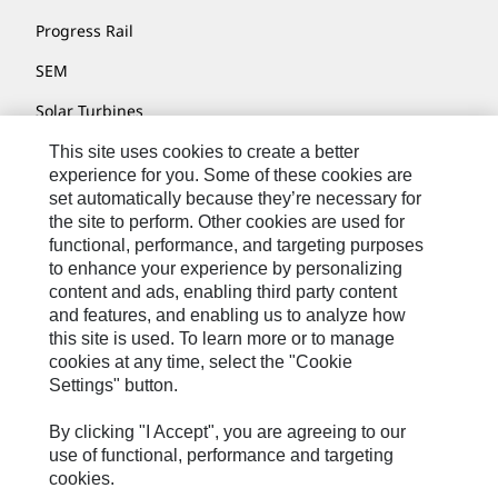
Progress Rail
SEM
Solar Turbines
SPM Oil & Gas
This site uses cookies to create a better
experience for you. Some of these cookies are
Turner Powertrain Systems
set automatically because they’re necessary for
the site to perform. Other cookies are used for
functional, performance, and targeting purposes
to enhance your experience by personalizing
Fale Conosco
content and ads, enabling third party content
Mapa Do Local
and features, and enabling us to analyze how
this site is used. To learn more or to manage
Cookie Settings
cookies at any time, select the "Cookie
Settings" button.
Termos De Uso
Privacidade
By clicking "I Accept", you are agreeing to our
use of functional, performance and targeting
Cat.com
cookies.