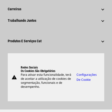
Histórico
Comunicados À Imprensa Corporativos
Carreiras
Fundação Caterpillar
Informações Para A Imprensa
Por Que A Caterpillar?
Trabalhando Juntos
Código De Conduta
Redes Sociais
Áreas De Carreira
Funcionários E Aposentados
Sustentabilidade
Cultura
Fornecedores
Inovação
Produtos E Serviços Cat
Pesquisar E Candidatar-Se
Locais Globais
Produtos
Centro De Visitantes E Museu
Peças
Suporte
Redes Sociais
Os Cookies São Obrigatórios
Para ativar esta funcionalidade, terá
Configurações
warning
Merchandise
de aceitar a utilização de cookies de
De Cookie
segmentação, funcionais e de
Encontrar Um Revendedor
desempenho.