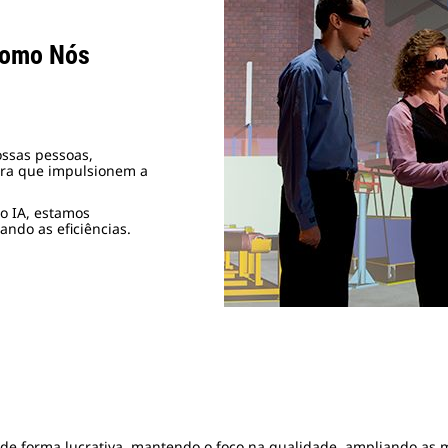
Como Nós
ssas pessoas,
ara que impulsionem a
do IA, estamos
ndo as eficiências.
de forma lucrativa, mantendo o foco na qualidade, ampliando as 