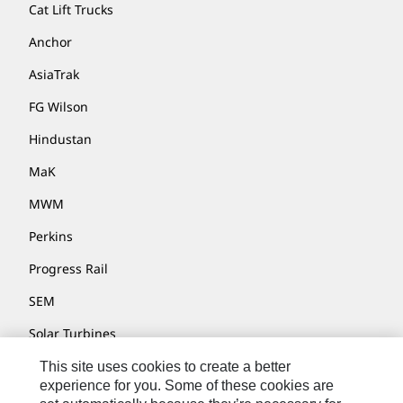
Cat Lift Trucks
Anchor
AsiaTrak
FG Wilson
Hindustan
MaK
MWM
Perkins
Progress Rail
SEM
Solar Turbines
SPM Oil & Gas
This site uses cookies to create a better
experience for you. Some of these cookies are
Turner Powertrain Systems