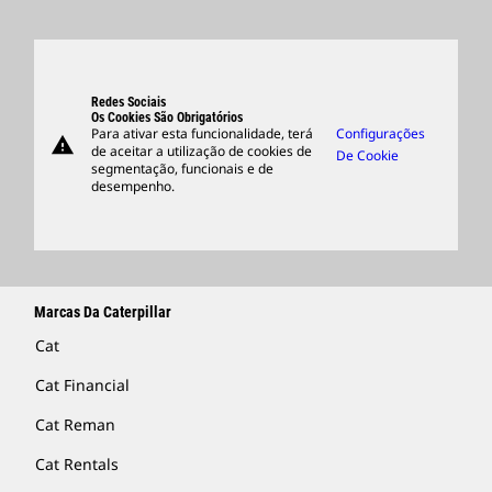
Pesquisar E Candidatar-Se
Locais Globais
Produtos
Centro De Visitantes E Museu
Peças
Suporte
Redes Sociais
Os Cookies São Obrigatórios
Para ativar esta funcionalidade, terá
Configurações
warning
Merchandise
de aceitar a utilização de cookies de
De Cookie
segmentação, funcionais e de
Encontrar Um Revendedor
desempenho.
Marcas Da Caterpillar
Cat
Cat Financial
Cat Reman
Cat Rentals