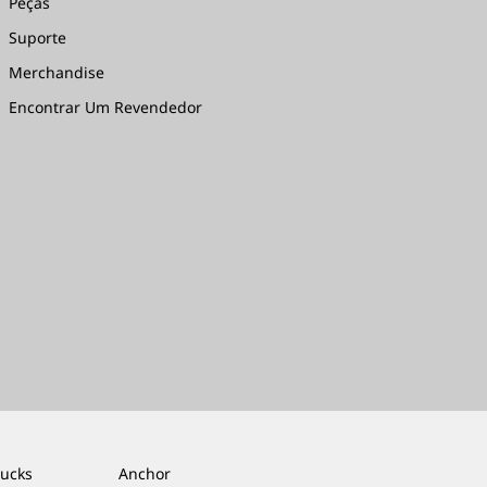
Peças
Suporte
Merchandise
Encontrar Um Revendedor
rucks
Anchor