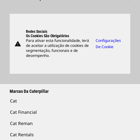
Pesquisar E Candidatar-Se
Locais Globais
Produtos
Centro De Visitantes E Museu
Peças
Suporte
Redes Sociais
Os Cookies São Obrigatórios
Para ativar esta funcionalidade, terá
Configurações
warning
Merchandise
de aceitar a utilização de cookies de
De Cookie
segmentação, funcionais e de
Encontrar Um Revendedor
desempenho.
Marcas Da Caterpillar
Cat
Cat Financial
Cat Reman
Cat Rentals