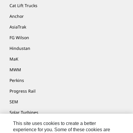
Cat Lift Trucks
Anchor
AsiaTrak
FG Wilson
Hindustan
MaK
MWM
Perkins
Progress Rail
SEM
Solar Turbines
SPM Oil & Gas
This site uses cookies to create a better
experience for you. Some of these cookies are