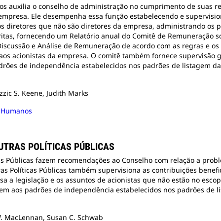
 auxilia o conselho de administração no cumprimento de suas r
da empresa. Ele desempenha essa função estabelecendo e supervis
 diretores que não são diretores da empresa, administrando os 
ritas, fornecendo um Relatório anual do Comitê de Remuneração s
scussão e Análise de Remuneração de acordo com as regras e os 
o aos acionistas da empresa. O comitê também fornece supervisão g
rões de independência estabelecidos nos padrões de listagem da
azzic S. Keene, Judith Marks
s Humanos
UTRAS POLÍTICAS PÚBLICAS
cas Públicas fazem recomendações ao Conselho com relação a proble
as Políticas Públicas também supervisiona as contribuições benefi
lisa a legislação e os assuntos de acionistas que não estão no esc
em aos padrões de independência estabelecidos nos padrões de l
d W. MacLennan, Susan C. Schwab