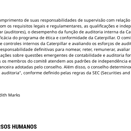
cumprimento de suas responsabilidades de supervisão com relação
 com os requisitos legais e regulamentares, as qualificações e in
 (auditores), o desempenho da função de auditoria interna da Cater
eficácia do programa de ética e conformidade da Caterpillar. O c
 e controles internos da Caterpillar e avaliando os esforços de au
esponsabilidade definitivas para nomear, reter, remunerar, avaliar
zações sobre questões emergentes de contabilidade e auditoria for
odos os membros do comitê atendem aos padrões de independência 
anceira adotadas pelo conselho. Além disso, o conselho determin
e auditoria", conforme definido pelas regras da SEC (Securities a
udith Marks
URSOS HUMANOS