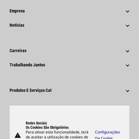
Empresa
Estratégia
Notícias
Governança
Notícias E Recursos
Histórico
Comunicados À Imprensa Corporativos
Carreiras
Fundação Caterpillar
Informações Para A Imprensa
Por Que A Caterpillar?
Trabalhando Juntos
Código De Conduta
Redes Sociais
Áreas De Carreira
Funcionários E Aposentados
Sustentabilidade
Cultura
Fornecedores
Inovação
Produtos E Serviços Cat
Pesquisar E Candidatar-Se
Locais Globais
Produtos
Centro De Visitantes E Museu
Peças
Suporte
Redes Sociais
Os Cookies São Obrigatórios
Para ativar esta funcionalidade, terá
Configurações
warning
Merchandise
de aceitar a utilização de cookies de
De Cookie