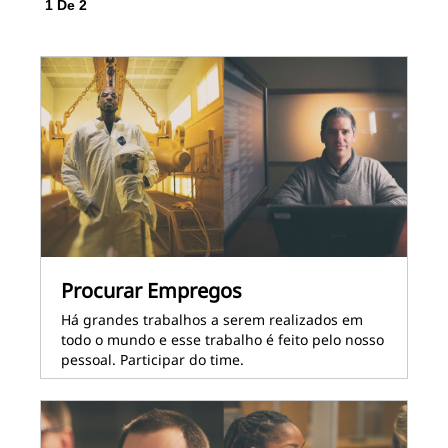
1
De
2
2
D
Procurar Empregos
Há grandes trabalhos a serem realizados em
todo o mundo e esse trabalho é feito pelo nosso
pessoal. Participar do time.