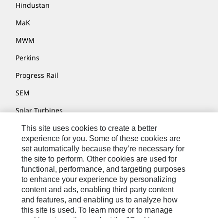
Hindustan
MaK
MWM
Perkins
Progress Rail
SEM
Solar Turbines
SPM Oil & Gas
This site uses cookies to create a better
experience for you. Some of these cookies are
Turner Powertrain Systems
set automatically because they’re necessary for
the site to perform. Other cookies are used for
functional, performance, and targeting purposes
to enhance your experience by personalizing
Fale Conosco
content and ads, enabling third party content
Mapa Do Local
and features, and enabling us to analyze how
this site is used. To learn more or to manage
Cookie Settings