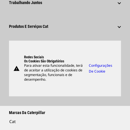
Trabalhando Juntos
Código De Conduta
Redes Sociais
Áreas De Carreira
Funcionários E Aposentados
Sustentabilidade
Cultura
Fornecedores
Inovação
Produtos E Serviços Cat
Pesquisar E Candidatar-Se
Locais Globais
Produtos
Centro De Visitantes E Museu
Peças
Suporte
Redes Sociais
Os Cookies São Obrigatórios
Para ativar esta funcionalidade, terá
Configurações
warning
Merchandise
de aceitar a utilização de cookies de
De Cookie
segmentação, funcionais e de
Encontrar Um Revendedor
desempenho.
Marcas Da Caterpillar
Cat