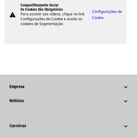
Compartilhamento Social
Os Cookies São Obrigatórios
Configurações de
warning
Para assistir aos vídeos, clique no link
Cookie
Configurações do Cookie e aceite os
cookies de Segmentação
Empresa
Estratégia
Notícias
Governança
Notícias E Recursos
Histórico
Comunicados À Imprensa Corporativos
Carreiras
Fundação Caterpillar
Informações Para A Imprensa
Por Que A Caterpillar?