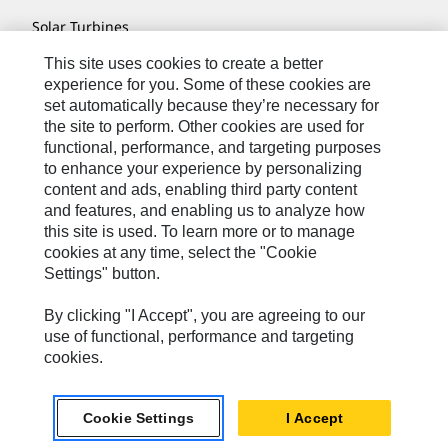
Solar Turbines
SPM Oil & Gas
This site uses cookies to create a better
experience for you. Some of these cookies are
Turner Powertrain Systems
set automatically because they’re necessary for
the site to perform. Other cookies are used for
functional, performance, and targeting purposes
to enhance your experience by personalizing
Fale Conosco
content and ads, enabling third party content
Mapa Do Local
and features, and enabling us to analyze how
this site is used. To learn more or to manage
Cookie Settings
cookies at any time, select the "Cookie
Settings" button.
Termos De Uso
Privacidade
By clicking "I Accept", you are agreeing to our
use of functional, performance and targeting
Cat.com
cookies.
Caterpillar © 2026. Todos os direitos reservados.
Cookie Settings
I Accept