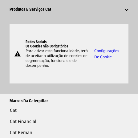
Cultura
Fornecedores
Inovação
Produtos E Serviços Cat
Pesquisar E Candidatar-Se
Locais Globais
Produtos
Centro De Visitantes E Museu
Peças
Suporte
Redes Sociais
Os Cookies São Obrigatórios
Para ativar esta funcionalidade, terá
Configurações
warning
Merchandise
de aceitar a utilização de cookies de
De Cookie
segmentação, funcionais e de
Encontrar Um Revendedor
desempenho.
Marcas Da Caterpillar
Cat
Cat Financial
Cat Reman