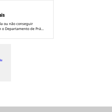
ais
da ou não conseguir
m o Departamento de Prá…
de