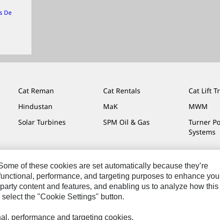
s De
Cat Reman
Cat Rentals
Cat Lift T
Hindustan
MaK
MWM
Solar Turbines
SPM Oil & Gas
Turner P
Systems
. Some of these cookies are set automatically because they’re
r functional, performance, and targeting purposes to enhance you
mos De Uso
Privacidade
Cat.com
party content and features, and enabling us to analyze how this
 select the "Cookie Settings" button.
onal, performance and targeting cookies.