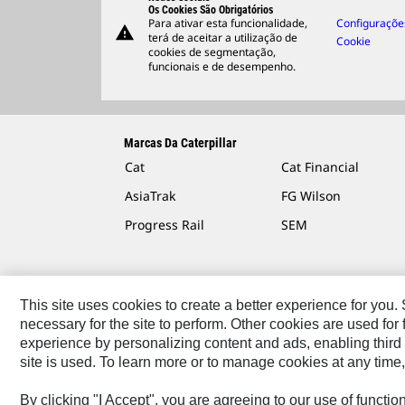
Os Cookies São Obrigatórios
Para ativar esta funcionalidade,
Configuraçõe
warning
terá de aceitar a utilização de
Cookie
cookies de segmentação,
funcionais e de desempenho.
Marcas Da Caterpillar
Cat
Cat Financial
AsiaTrak
FG Wilson
Progress Rail
SEM
This site uses cookies to create a better experience for you
necessary for the site to perform. Other cookies are used fo
Fale Conosco
Mapa Do Local
Cookie Settings
Ter
experience by personalizing content and ads, enabling third 
site is used. To learn more or to manage cookies at any time,
Caterpillar © 2026. Todos os direitos reservados.
By clicking "I Accept", you are agreeing to our use of functi