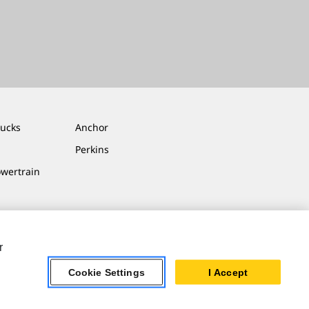
rucks
Anchor
Perkins
owertrain
r
Cookie Settings
I Accept