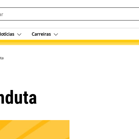
otícias
Carreiras
ta
nduta