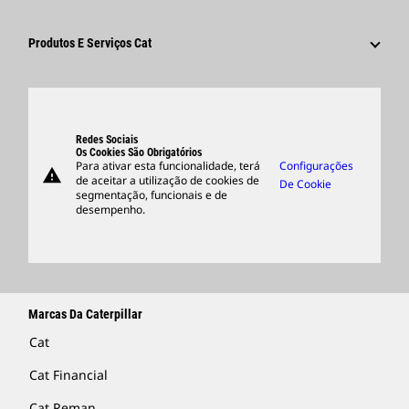
Funcionários E Aposentados
Sustentabilidade
Cultura
Fornecedores
Inovação
Produtos E Serviços Cat
Pesquisar E Candidatar-Se
Locais Globais
Produtos
Centro De Visitantes E Museu
Peças
Suporte
Redes Sociais
Os Cookies São Obrigatórios
Para ativar esta funcionalidade, terá
Configurações
warning
Merchandise
de aceitar a utilização de cookies de
De Cookie
segmentação, funcionais e de
Encontrar Um Revendedor
desempenho.
Marcas Da Caterpillar
Cat
Cat Financial
Cat Reman