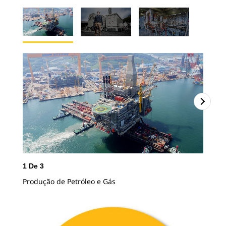
1
De
3
2
D
Produção de Petróleo e Gás
Usi