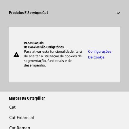
Sustentabilidade
Cultura
Fornecedores
Inovação
Produtos E Serviços Cat
Pesquisar E Candidatar-Se
Locais Globais
Produtos
Centro De Visitantes E Museu
Peças
Suporte
Redes Sociais
Os Cookies São Obrigatórios
Para ativar esta funcionalidade, terá
Configurações
warning
Merchandise
de aceitar a utilização de cookies de
De Cookie
segmentação, funcionais e de
Encontrar Um Revendedor
desempenho.
Marcas Da Caterpillar
Cat
Cat Financial
Cat Reman