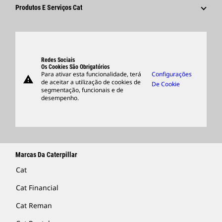
Fornecedores
Inovação
Produtos E Serviços Cat
Pesquisar E Candidatar-Se
Locais Globais
Produtos
Centro De Visitantes E Museu
Peças
Suporte
Redes Sociais
Os Cookies São Obrigatórios
Para ativar esta funcionalidade, terá
Configurações
warning
Merchandise
de aceitar a utilização de cookies de
De Cookie
segmentação, funcionais e de
Encontrar Um Revendedor
desempenho.
Marcas Da Caterpillar
Cat
Cat Financial
Cat Reman