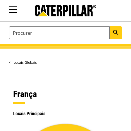
SEARCH
search
Locais Globais
França
Locais Principais