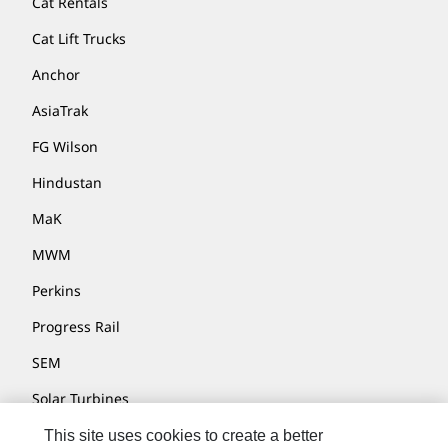
Cat Rentals
Cat Lift Trucks
Anchor
AsiaTrak
FG Wilson
Hindustan
MaK
MWM
Perkins
Progress Rail
SEM
Solar Turbines
SPM Oil & Gas
This site uses cookies to create a better