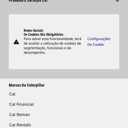
Produtos E Serviços Cat
Pesquisar E Candidatar-Se
Locais Globais
Produtos
Centro De Visitantes E Museu
Peças
Suporte
Redes Sociais
Os Cookies São Obrigatórios
Para ativar esta funcionalidade, terá
Configurações
warning
Merchandise
de aceitar a utilização de cookies de
De Cookie
segmentação, funcionais e de
Encontrar Um Revendedor
desempenho.
Marcas Da Caterpillar
Cat
Cat Financial
Cat Reman
Cat Rentals