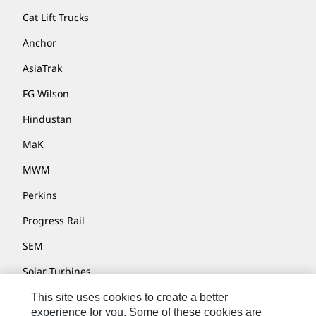
Cat Lift Trucks
Anchor
AsiaTrak
FG Wilson
Hindustan
MaK
MWM
Perkins
Progress Rail
SEM
Solar Turbines
SPM Oil & Gas
This site uses cookies to create a better
experience for you. Some of these cookies are