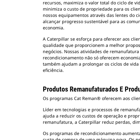
recursos, maximiza o valor total do ciclo de v
minimiza o custo de propriedade para os clien
nossos equipamentos através das lentes do cic
alcançar progresso sustentável para as comu
economia.
A Caterpillar se esforça para oferecer aos cl
qualidade que proporcionem a melhor propos
negócios. Nossas atividades de remanufatura
recondicionamento não só oferecem economia 
também ajudam a prolongar os ciclos de vida 
eficiência.
Produtos Remanufaturados E Prod
Os programas Cat Reman® oferecem aos cliente
Líder em tecnologias e processos de remanufat
ajuda a reduzir os custos de operação e prop
remanufatura, a Caterpillar reduz perdas, di
Os programas de recondicionamento aumentam
custo de compra de uma máquina nova. Os pr