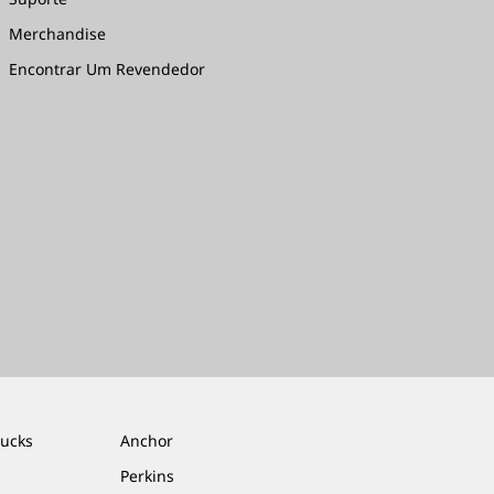
Merchandise
Encontrar Um Revendedor
rucks
Anchor
Perkins