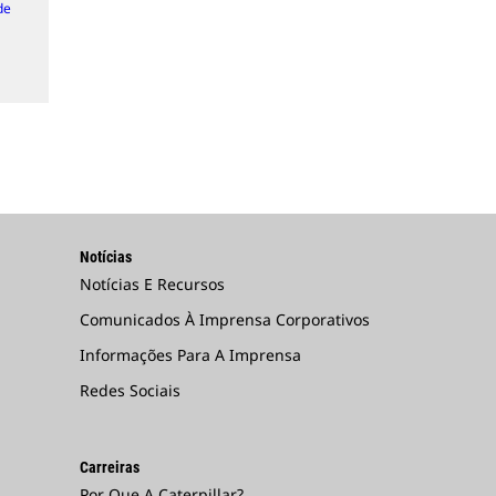
de
Notícias
Notícias E Recursos
Comunicados À Imprensa Corporativos
Informações Para A Imprensa
Redes Sociais
Carreiras
Por Que A Caterpillar?