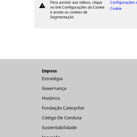
Para assistir aos vídeos, clique
Configurações 
warning
no link Configurações do Cookie
Cookie
e aceite os cookies de
Segmentação
Empresa
Estratégia
Governança
Histórico
Fundação Caterpillar
Código De Conduta
Sustentabilidade