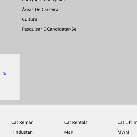
Áreas De Carreira
Cultura
Pesquisar E Candidatar-Se
s De
Cat Reman
Cat Rentals
Cat Lift T
Hindustan
MaK
MWM