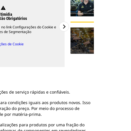
warning
timídia
São Obrigatórios
ue no link Configurações do Cookie e
ies de Segmentação
ções de Cookie
2
De
2
es de serviço rápidas e confiáveis.
ara condições iguais aos produtos novos. Isso
ração do preço. Por meio do processo de
de por matéria-prima.
lizações para produtos por uma fração do
 reformas de componentes em revendedores