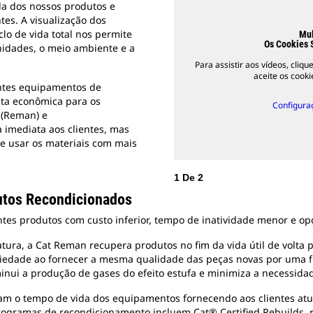
ida dos nossos produtos e
tes. A visualização dos
lo de vida total nos permite
Mul
Os Cookies 
nidades, o meio ambiente e a
Para assistir aos vídeos, cliq
aceite os cook
ientes equipamentos de
ta econômica para os
Configura
 (Reman) e
imediata aos clientes, mas
e usar os materiais com mais
1
De
2
utos Recondicionados
s produtos com custo inferior, tempo de inatividade menor e opçõ
ura, a Cat Reman recupera produtos no fim da vida útil de volta p
riedade ao fornecer a mesma qualidade das peças novas por uma f
minui a produção de gases do efeito estufa e minimiza a necessida
 o tempo de vida dos equipamentos fornecendo aos clientes atua
ogramas de recondicionamento incluem Cat® Certified Rebuilds,