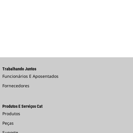
Trabalhando Juntos
Funcionários E Aposentados
Fornecedores
Produtos E Serviços Cat
Produtos
Peças
Suporte