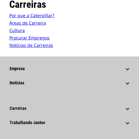
Carreiras
Por que a Caterpillar?
Áreas de Carreira
Cultura
Procurar Empregos
Notícias de Carreiras
Empresa
Estratégia
Notícias
Governança
Notícias E Recursos
Histórico
Comunicados À Imprensa Corporativos
Carreiras
Fundação Caterpillar
Informações Para A Imprensa
Por Que A Caterpillar?
Trabalhando Juntos
Código De Conduta
Redes Sociais
Áreas De Carreira
Funcionários E Aposentados
Sustentabilidade