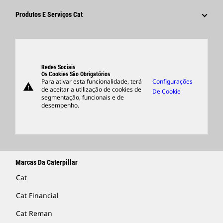
Cultura
Fornecedores
Inovação
Produtos E Serviços Cat
Pesquisar E Candidatar-Se
Locais Globais
Produtos
Centro De Visitantes E Museu
Peças
Suporte
Redes Sociais
Os Cookies São Obrigatórios
Para ativar esta funcionalidade, terá
Configurações
warning
Merchandise
de aceitar a utilização de cookies de
De Cookie
segmentação, funcionais e de
Encontrar Um Revendedor
desempenho.
Marcas Da Caterpillar
Cat
Cat Financial
Cat Reman