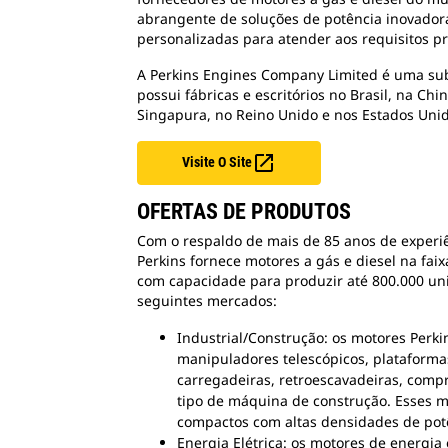
abrangente de soluções de potência inovadora
personalizadas para atender aos requisitos pr
A Perkins Engines Company Limited é uma subsi
possui fábricas e escritórios no Brasil, na Chi
Singapura, no Reino Unido e nos Estados Unid

Visite O Site
OFERTAS DE PRODUTOS
Com o respaldo de mais de 85 anos de experi
Perkins fornece motores a gás e diesel na fai
com capacidade para produzir até 800.000 un
seguintes mercados:
Industrial/Construção: os motores Perk
manipuladores telescópicos, plataforma
carregadeiras, retroescavadeiras, comp
tipo de máquina de construção. Esses 
compactos com altas densidades de pot
Energia Elétrica: os motores de energia