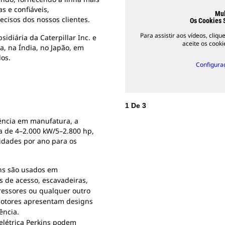
s e confiáveis,
Mul
ecisos dos nossos clientes.
Os Cookies 
Para assistir aos vídeos, cliq
diária da Caterpillar Inc. e
aceite os cook
na, na Índia, no Japão, em
os.
Configura
1
De
3
ência em manufatura, a
xa de 4–2.000 kW/5–2.800 hp,
idades por ano para os
ins são usados em
s de acesso, escavadeiras,
ressores ou qualquer outro
motores apresentam designs
ência.
 elétrica Perkins podem