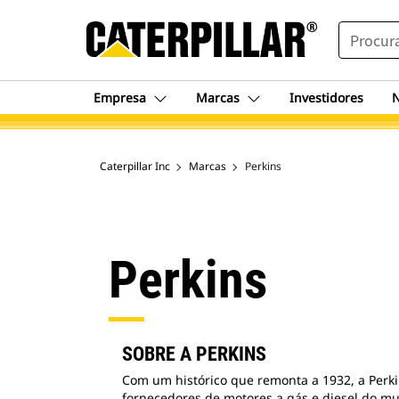
SEARCH
Empresa
Marcas
Investidores
N
Caterpillar Inc
Marcas
Perkins
Perkins
SOBRE A PERKINS
Com um histórico que remonta a 1932, a Perki
fornecedores de motores a gás e diesel do m