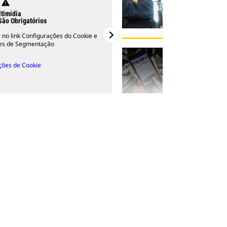
warning
timídia
São Obrigatórios
ue no link Configurações do Cookie e
ies de Segmentação
ções de Cookie
2
De
3
Aplicativo Perkins® My Engine