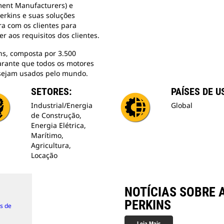
ment Manufacturers) e
Perkins e suas soluções
ra com os clientes para
r aos requisitos dos clientes.
ns, composta por 3.500
garante que todos os motores
sejam usados pelo mundo.
SETORES:
PAÍSES DE U
Industrial/Energia
Global
de Construção,
Energia Elétrica,
Marítimo,
Agricultura,
Locação
NOTÍCIAS SOBRE 
PERKINS
s de