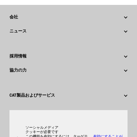
会社
戦略
ニュース
ガバナンス
Caterpillarニュース
社歴
メディア情報
採用情報
Caterpillar Foundation
ソーシャルメディア
Caterpillar社を選ぶ理由
協力の力
行動規範
キャリア分野
従業員と退職者
サスティナビリティ
文化
サプライヤ
イノベーション
CAT製品およびサービス
検索&応募
世界各地の拠点
製品
日本におけるCaterpillar
パーツ
サポート
ソーシャルメディア
クッキーが必要です
この機能を有効にするには、ターゲテ
有効にすることが