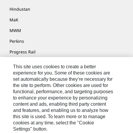
Hindustan
MaK
MWM
Perkins
Progress Rail
SEM
This site uses cookies to create a better
experience for you. Some of these cookies are
Solar Turbines
set automatically because they’re necessary for
SPM Oil & Gas
the site to perform. Other cookies are used for
functional, performance, and targeting purposes
Turner Powertrain Systems
to enhance your experience by personalizing
content and ads, enabling third party content
and features, and enabling us to analyze how
this site is used. To learn more or to manage
お問い合わせ先
cookies at any time, select the "Cookie
サイト･マップ
Settings" button.