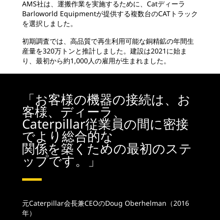
AMS社は、運搬作業を実施するために、Catディーラ
Barloworld Equipmentが提供する複数台のCATトラック
を選択しました。
初期調査では、高品質で再生利用可能な銅精鉱の年間生
産量を320万トンと推計しました。建設は2021に始ま
り、最初から約1,000人の雇用が生まれました。
「お客様の機器の接続は、お
客様、ディーラ、
Caterpillar従業員の間に密接
でより総合的な
関係を築くための最初のステ
ップです。」
元Caterpillar会長兼CEOのDoug Oberhelman（2016
年）