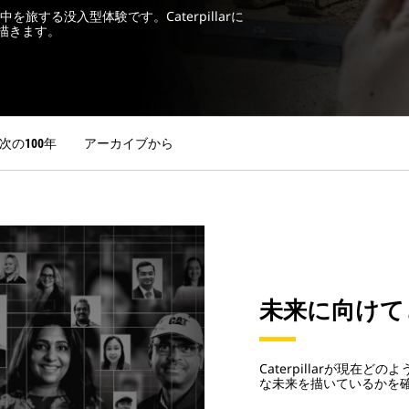
を旅する没入型体験です。Caterpillarに
描きます。
次の100年
アーカイブから
未来に向けて
Caterpillarが現在
な未来を描いているかを