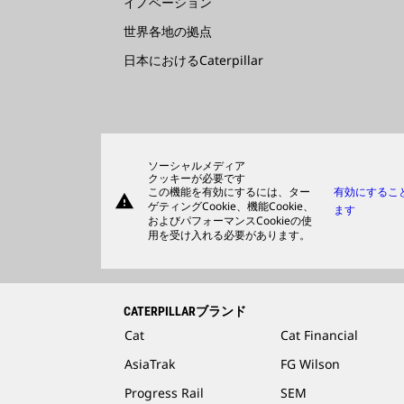
イノベーション
世界各地の拠点
日本におけるCaterpillar
ソーシャルメディア
クッキーが必要です
この機能を有効にするには、ター
有効にするこ
warning
ゲティングCookie、機能Cookie、
ます
およびパフォーマンスCookieの使
用を受け入れる必要があります。
CATERPILLARブランド
Cat
Cat Financial
AsiaTrak
FG Wilson
Progress Rail
SEM