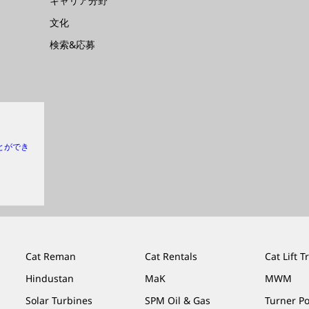
キャリア分野
文化
検索&応募
とができ
Cat Reman
Cat Rentals
Cat Lift T
Hindustan
MaK
MWM
Solar Turbines
SPM Oil & Gas
Turner P