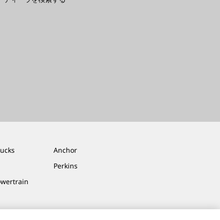
rucks
Anchor
Perkins
owertrain