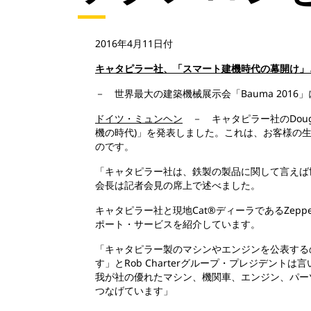
2016年4月11日付
キャタピラー社、「スマート建機時代の幕開け」
－ 世界最大の建築機械展示会「Bauma 201
ドイツ・ミュンヘン
－ キャタピラー社のDoug Ob
機の時代)」を発表しました。これは、お客様の
のです。
「キャタピラー社は、鉄製の製品に関して言えば世
会長は記者会見の席上で述べました。
キャタピラー社と現地Cat®ディーラであるZeppe
ポート・サービスを紹介しています。
「キャタピラー製のマシンやエンジンを公表する
す」とRob Charterグループ・プレジデ
我が社の優れたマシン、機関車、エンジン、パー
つなげています」