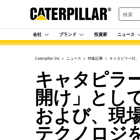
SEARCH
会社
ブランド
投資家
ニュース
Caterpillar Inc
ニュース
特集記事
キャタピラー社、
キャタピラ
開け」とし
および、現
テクノロジ