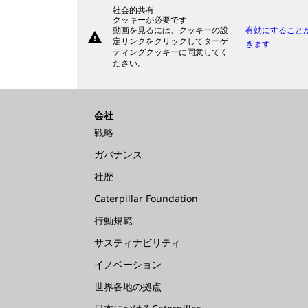
社会的共有
クッキーが必要です
動画を見るには、クッキーの設
有効にすること
warning
定リンクをクリックしてターゲ
きます
ティングクッキーに同意してく
ださい。
会社
戦略
ガバナンス
社歴
Caterpillar Foundation
行動規範
サスティナビリティ
イノベーション
世界各地の拠点