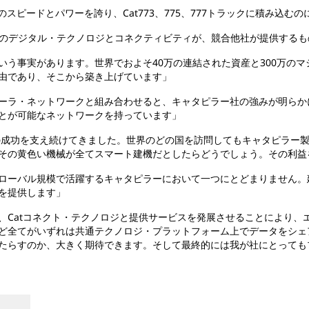
のスピードとパワーを誇り、Cat773、775、777トラックに積み込む
ラー社のデジタル・テクノロジとコネクティビティが、競合他社が提供する
いう事実があります。世界でおよそ40万の連結された資産と300万の
由であり、そこから築き上げています」
ーラ・ネットワークと組み合わせると、キャタピラー社の強みが明らか
とが可能なネットワークを持っています」
様の成功を支え続けてきました。世界のどの国を訪問してもキャタピラー
その黄色い機械が全てスマート建機だとしたらどうでしょう。その利益
ローバル規模で活躍するキャタピラーにおいて一つにとどまりません。
を提供します」
、Catコネクト・テクノロジと提供サービスを発展させることにより、
ど全てがいずれは共通テクノロジ・プラットフォーム上でデータをシェ
たらすのか、大きく期待できます。そして最終的には我が社にとっても