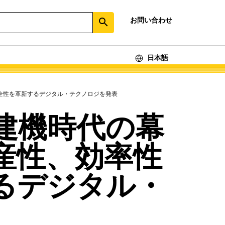
お問い合わせ
search
日本語
全性を革新するデジタル・テクノロジを発表
建機時代の幕
産性、効率性
るデジタル・