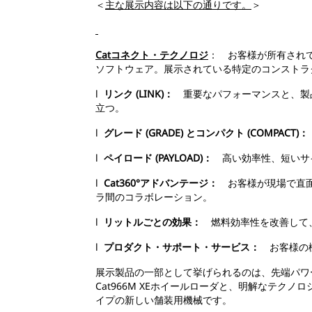
＜
主な展示内容は以下の通りです。
＞
Catコネクト・テクノロジ
： お客様が所有され
ソフトウェア。展示されている特定のコンストラ
l
リンク (LINK)：
重要なパフォーマンスと、製品
立つ。
l
グレード (GRADE) とコンパクト (COMPACT)：
l
ペイロード (PAYLOAD)：
高い効率性、短いサイ
l
Cat360°アドバンテージ：
お客様が現場で直面
ラ間のコラボレーション。
l
リットルごとの効果：
燃料効率性を改善して、
l
プロダクト・サポート・サービス：
お客様の機
展示製品の一部として挙げられるのは、先端パワ
Cat966M XEホイールローダと、明解なテクノ
イプの新しい舗装用機械です。