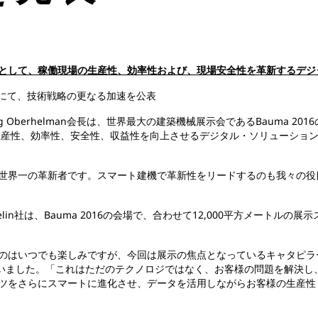
として、稼働現場の生産性、効率性および、現場安全性を革新するデジ
6」にて、技術戦略の更なる加速を公表
erhelman会長は、世界最大の建築機械展示会であるBauma 2016の会場で、
生産性、効率性、安全性、収益性を向上させるデジタル・ソリューショ
界一の革新者です。スマート建機で革新性をリードするのも我々の役目である
lin社は、Bauma 2016の会場で、合わせて12,000平方メートル
のはいつでも楽しみですが、今回は展示の焦点となっているキャタピラ
ントは言いました。「これはただのテクノロジではなく、お客様の問題を解
ツをさらにスマートに進化させ、データを活用しながらお客様の生産性