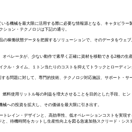
ている機械を最大限に活用する際に必要な情報源となる、キャタピラー
クション・テクノロジは下記の通り。
の稼働状態データを把握するソリューションで、そのデータをウェブ
オペレータが、少ない動作で素早く正確に資材を移動できる2種の生
クル・タイム、１トン当たりのコストを抑えてトラックとローディン
する問題に対して、専門的技術、テクノロジ対応施設、サポート・サー
燃料使用リットル毎の利益を増大させることを目的とした手段、ヒン
械への投資を拡大し、その価値を最大限に引き出す。
ートレイン・デザインと、高効率性、低オペレーションコストを実現す
ロジと、待機時間をカットし生産性向上を図る急速加熱スクリード・システム搭載の