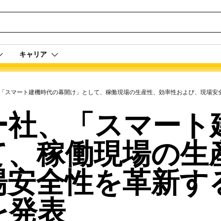
キャリア
「スマート建機時代の幕開け」として、稼働現場の生産性、効率性および、現場安
ー社、「スマート
て、稼働現場の生
場安全性を革新す
を発表