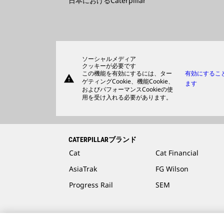
日本におけるCaterpillar
ソーシャルメディア
クッキーが必要です
この機能を有効にするには、ター
有効にするこ
warning
ゲティングCookie、機能Cookie、
ます
およびパフォーマンスCookieの使
用を受け入れる必要があります。
CATERPILLARブランド
Cat
Cat Financial
AsiaTrak
FG Wilson
Progress Rail
SEM