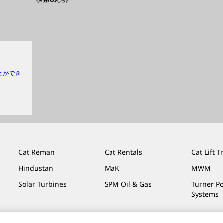
とができ
Cat Reman
Cat Rentals
Cat Lift T
Hindustan
MaK
MWM
Solar Turbines
SPM Oil & Gas
Turner P
Systems