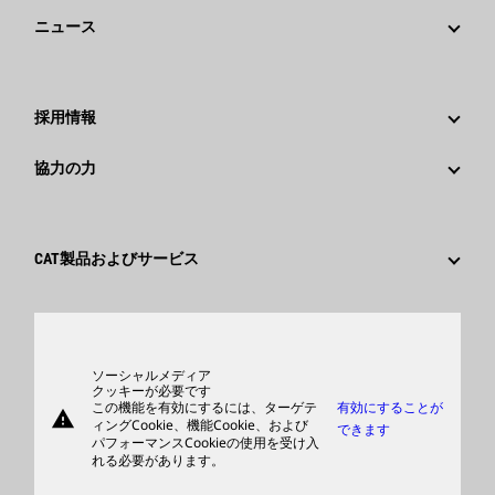
戦略
ニュース
ガバナンス
Caterpillarニュース
社歴
メディア情報
採用情報
Caterpillar Foundation
ソーシャルメディア
Caterpillar社を選ぶ理由
協力の力
行動規範
キャリア分野
従業員と退職者
サスティナビリティ
文化
サプライヤ
イノベーション
CAT製品およびサービス
検索&応募
世界各地の拠点
製品
日本におけるCaterpillar
パーツ
サポート
ソーシャルメディア
クッキーが必要です
この機能を有効にするには、ターゲテ
有効にすることが
warning
商品
ィングCookie、機能Cookie、および
できます
パフォーマンスCookieの使用を受け入
ディーラを検索する
れる必要があります。