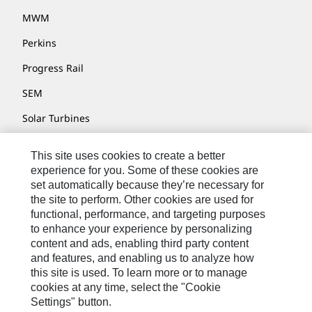
MWM
Perkins
Progress Rail
SEM
Solar Turbines
SPM Oil & Gas
This site uses cookies to create a better
Turner Powertrain Systems
experience for you. Some of these cookies are
set automatically because they’re necessary for
the site to perform. Other cookies are used for
functional, performance, and targeting purposes
お問い合わせ先
to enhance your experience by personalizing
content and ads, enabling third party content
サイト･マップ
and features, and enabling us to analyze how
Cookie Settings
this site is used. To learn more or to manage
cookies at any time, select the "Cookie
リーガル
Settings" button.