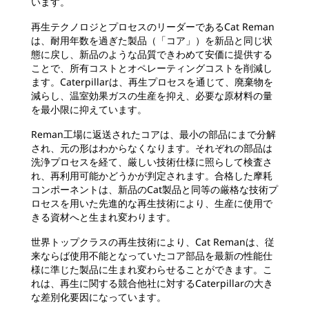
います。
再生テクノロジとプロセスのリーダーであるCat Reman
は、耐用年数を過ぎた製品（「コア」）を新品と同じ状
態に戻し、新品のような品質できわめて安価に提供する
ことで、所有コストとオペレーティングコストを削減し
ます。Caterpillarは、再生プロセスを通じて、廃棄物を
減らし、温室効果ガスの生産を抑え、必要な原材料の量
を最小限に抑えています。
Reman工場に返送されたコアは、最小の部品にまで分解
され、元の形はわからなくなります。それぞれの部品は
洗浄プロセスを経て、厳しい技術仕様に照らして検査さ
れ、再利用可能かどうかが判定されます。合格した摩耗
コンポーネントは、新品のCat製品と同等の厳格な技術プ
ロセスを用いた先進的な再生技術により、生産に使用で
きる資材へと生まれ変わります。
世界トップクラスの再生技術により、Cat Remanは、従
来ならば使用不能となっていたコア部品を最新の性能仕
様に準じた製品に生まれ変わらせることができます。こ
れは、再生に関する競合他社に対するCaterpillarの大き
な差別化要因になっています。