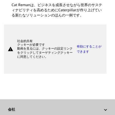
Cat Remanは、ビジネスを成長させながら世界のサステ
ィナビリティを高めるためにCaterpillarが作り上げてい
る新たなソリューションのほんの一例です。
社会的共有
クッキーが必要です
有効にすることが
warning
動画を見るには、クッキーの設定リンク
できます
をクリックしてターゲティングクッキー
に同意してください。
会社